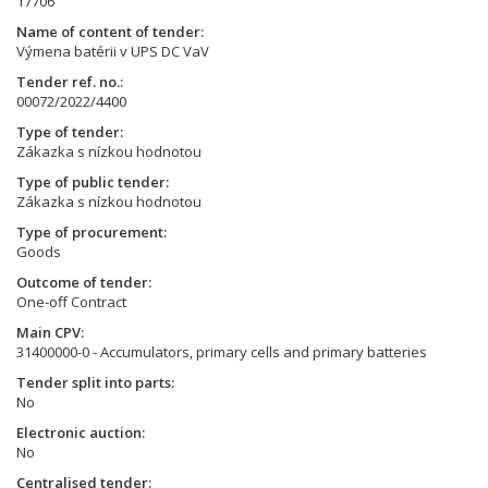
17706
Name of content of tender
Výmena batérii v UPS DC VaV
Tender ref. no.
00072/2022/4400
Type of tender
Zákazka s nízkou hodnotou
Type of public tender
Zákazka s nízkou hodnotou
Type of procurement
Goods
Outcome of tender
One-off Contract
Main CPV
31400000-0 - Accumulators, primary cells and primary batteries
Tender split into parts
No
Electronic auction
No
Centralised tender