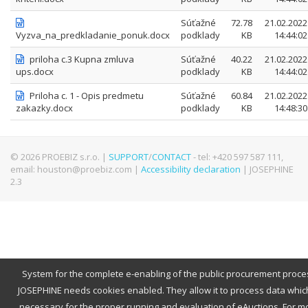
Súťažné
72.78
21.02.2022
Vyzva_na_predkladanie_ponuk.docx
podklady
KB
14:44:02
priloha c.3 Kupna zmluva
Súťažné
40.22
21.02.2022
ups.docx
podklady
KB
14:44:02
Priloha c. 1 - Opis predmetu
Súťažné
60.84
21.02.2022
zakazky.docx
podklady
KB
14:48:30
© 2026 PROEBIZ s.r.o. |
SUPPORT
/
CONTACT
- tel: +420 597 587 111,
email: houston@proebiz.com |
Accessibility declaration
| JOSEPHINE
2.3
System for the complete e-enabling of the public procurement proce
JOSEPHINE needs cookies enabled. They allow it to process data which
necessary for the proper running and evaluation of eAuctions. For m