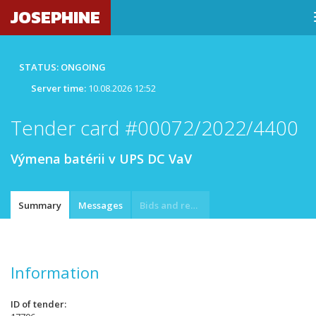
JOSEPHINE
STATUS: ONGOING
Server time:
10.08.2026 12:52
Tender card #00072/2022/4400
Výmena batérii v UPS DC VaV
Summary
Messages
Bids and requests
Information
ID of tender