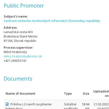
Public Promoter
Subject's name
Centrum vedecko-technických informácií Slovenskej republiky
Address
Lamačská cesta 8/A
Bratislava-Staré Mesto
81104, Slovak republic
Process supervisor
Miloš Hrabinský
milos.hrabinsky@cvtisr.sk
+421 269253141
Documents
Uploaded
Name of document
Type
Size
on
Priloha c.2 navrh na plnenie
Súťažné
18.94
21.02.2022
kriterii.docx
podklady
KB
14:44:02