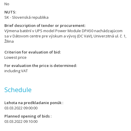
No
NUTS
SK - Slovenská republika
Brief description of tender or procurement
Výmena batérií v UPS model Power Module DPA50 nachádzajúcom
sa v Dátovom centre pre výskum a vývoj (DC VaV), Univerzitná ul. č. 1,
Žilina
Criterion for evaluation of bid
Lowest price
For evaluation the price is determined
including VAT
Schedule
Lehota na predkladanie ponúk
03.03.2022 09:00:00
Planned opening of bids
03.03.2022 09:10:00