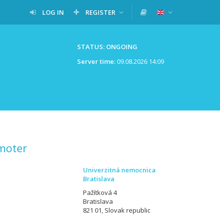
LOG IN
REGISTER
STATUS: ONGOING
Server time:
09.08.2026 14:09
moter
Univerzitná nemocnica
Bratislava
Pažítková 4
Bratislava
821 01, Slovak republic