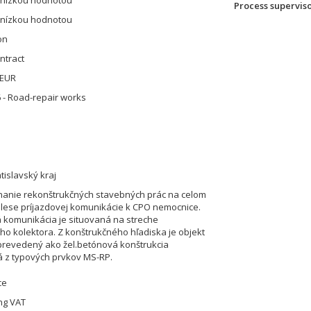
 nízkou hodnotou
Process supervis
 nízkou hodnotou
on
ntract
 EUR
 - Road-repair works
tislavský kraj
nanie rekonštrukčných stavebných prác na celom
lese príjazdovej komunikácie k CPO nemocnice.
komunikácia je situovaná na streche
 kolektora. Z konštrukčného hľadiska je objekt
prevedený ako žel.betónová konštrukcia
 z typových prvkov MS-RP.
ce
ing VAT