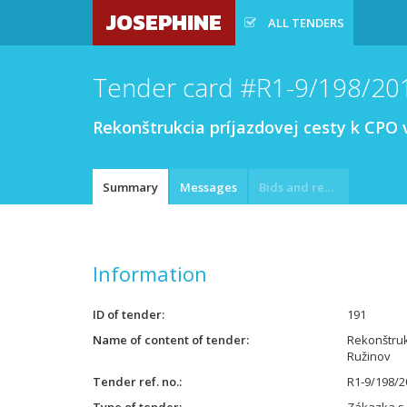
JOSEPHINE
ALL TENDERS
Tender card #R1-9/198/20
Rekonštrukcia príjazdovej cesty k CP
Summary
Messages
Bids and requests
Information
ID of tender
191
Name of content of tender
Rekonštruk
Ružinov
Tender ref. no.
R1-9/198/2