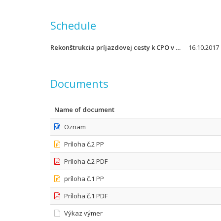
Schedule
Rekonštrukcia príjazdovej cesty k CPO v UNB Nemocnica Ružinov
16.10.2017 
Documents
Name of document
Oznam
Príloha č.2 PP
Príloha č.2 PDF
príloha č.1 PP
Príloha č.1 PDF
Výkaz výmer