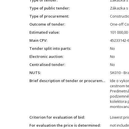
Type of tender
Zákazka s
Type of public tender
Zákazka s
Type of procurement
Constructi
Outcome of tender
One-off Co
Estimated value
101 000,00
Main CPV
45233142-6
Tender split into parts
No
Electronic auction
No
Centralised tender
No
NUTS
SK010 - Bra
Brief description of tender or procurement
Ide o vyko
cestnom te
Predmetná 
podzemného
kolektora 
montovaná
Criterion for evaluation of bid
Lowest pri
For evaluation the price is determined
not includ