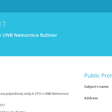
17
O v UNB Nemocnica Ružinov
Public Pro
Subject's name
cia príjazdovej cesty k CPO v UNB Nemocnica
Address
017