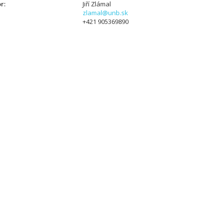
or
Jiří Zlámal
zlamal@unb.sk
+421 905369890