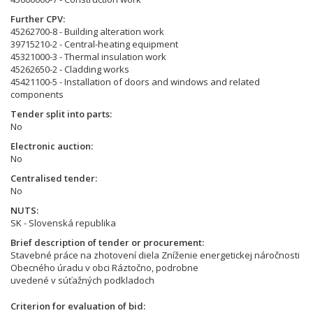
Further CPV
45262700-8 - Building alteration work
39715210-2 - Central-heating equipment
45321000-3 - Thermal insulation work
45262650-2 - Cladding works
45421100-5 - Installation of doors and windows and related
components
Tender split into parts
No
Electronic auction
No
Centralised tender
No
NUTS
SK - Slovenská republika
Brief description of tender or procurement
Stavebné práce na zhotovení diela Zníženie energetickej náročnosti
Obecného úradu v obci Ráztočno, podrobne
uvedené v súťažných podkladoch
Criterion for evaluation of bid