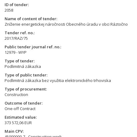
ID of tender
2058
Name of content of tender
Zníženie energetickej náročnosti Obecného úradu v obci Ráztočno
Tender ref. no.
2017/RAZ/75
Public tender journal ref. no.
12979 - WYP
Type of tender
Podlimitná zákazka
Type of public tender
Podlimitná zákazka bez využitia elektronického trhoviska
Type of procurement
Construction
Outcome of tender
One-off Contract
Estimated value
373 572,06 EUR
Main CPV
45000000-7 - Construction work