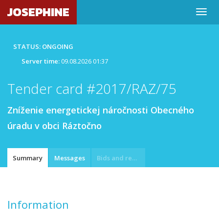
JOSEPHINE
STATUS: ONGOING
Server time:
09.08.2026 01:37
Tender card #2017/RAZ/75
Zníženie energetickej náročnosti Obecného
úradu v obci Ráztočno
Summary
Messages
Bids and requests
Information