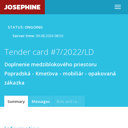
JOSEPHINE
STATUS: ONGOING
Server time:
09.08.2026 08:50
Tender card #7/2022/LD
Doplnenie medziblokového priestoru
Popradská - Kmeťova - mobiliár - opakovaná
zákazka
Summary
Messages
Bids and requests