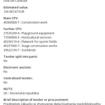
One-off Contract
Estimated value
126 067,67 EUR
Main CPV
45000000-7 - Construction work
Further CPV
37535200-9 - Playground equipment
77300000-3 - Horticultural services
45236110-4 - Flatwork for sports fields
45237000-7 - Stage construction works
39522130-7 - Sunblinds
Tender split into parts
No
Electronic auction
No
Centralised tender
No
NUTS
SK - Slovenská republika
Brief description of tender or procurement
Predmetom zákazky je zhotovenie diela Doplnenie medziblokového