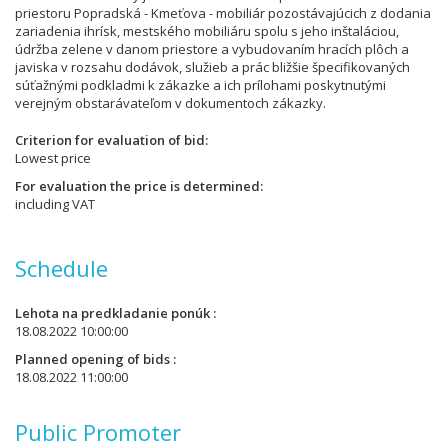
priestoru Popradská - Kmeťova - mobiliár pozostávajúcich z dodania
zariadenia ihrísk, mestského mobiliáru spolu s jeho inštaláciou,
údržba zelene v danom priestore a vybudovaním hracích plôch a
javiska v rozsahu dodávok, služieb a prác bližšie špecifikovaných
súťažnými podkladmi k zákazke a ich prílohami poskytnutými
verejným obstarávateľom v dokumentoch zákazky.
Criterion for evaluation of bid
Lowest price
For evaluation the price is determined
including VAT
Schedule
Lehota na predkladanie ponúk
18.08.2022 10:00:00
Planned opening of bids
18.08.2022 11:00:00
Public Promoter