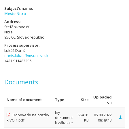
Subject's name
Mesto Nitra
Address
Štefánikova 60
Nitra
950 06, Slovak republic
Process supervisor
Lukáš Daniš
danis.lukas@msunitra.sk
+421 911483296
Documents
Uploaded
Name of document
Type
Size
on
Iný
Odpovede na otazky
554.81
05.08.2022
dokument
k VO 1.pdf
KB
08:49:13
k zákazke