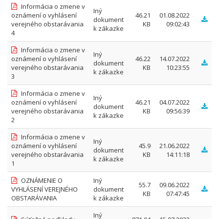
Informácia o zmene v
Iný
oznámení o vyhlásení
46.21
01.08.2022
dokument
verejného obstarávania
KB
09:02:43
k zákazke
4
Informácia o zmene v
Iný
oznámení o vyhlásení
46.22
14.07.2022
dokument
verejného obstarávania
KB
10:23:55
k zákazke
3
Informácia o zmene v
Iný
oznámení o vyhlásení
46.21
04.07.2022
dokument
verejného obstarávania
KB
09:56:39
k zákazke
2
Informácia o zmene v
Iný
oznámení o vyhlásení
45.9
21.06.2022
dokument
verejného obstarávania
KB
14:11:18
k zákazke
1
OZNÁMENIE O
Iný
55.7
09.06.2022
VYHLÁSENÍ VEREJNÉHO
dokument
KB
07:47:45
OBSTARÁVANIA
k zákazke
Iný