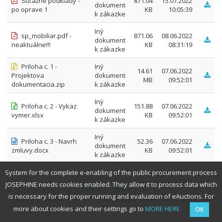
Súťažné podklady -
871.04
15.07.2022
dokument
po oprave 1
KB
10:05:39
k zákazke
Iný
sp_mobiliar.pdf -
871.06
08.06.2022
dokument
neaktuálne!!!
KB
08:31:19
k zákazke
Priloha c. 1 -
Iný
14.61
07.06.2022
Projektova
dokument
MB
09:52:01
dokumentacia.zip
k zákazke
Iný
Priloha c. 2 - Vykaz
151.88
07.06.2022
dokument
vymer.xlsx
KB
09:52:01
k zákazke
Iný
Priloha c. 3 - Navrh
52.36
07.06.2022
dokument
zmluvy.docx
KB
09:52:01
k zákazke
System for the complete e-enabling of the public procurement process
JOSEPHINE needs cookies enabled. They allow it to process data which
© 2026 PROEBIZ s.r.o. |
SUPPORT
/
CONTACT
- tel: +420 597 587 111,
is necessary for the proper running and evaluation of eAuctions. For
email: houston@proebiz.com |
Accessibility declaration
| JOSEPHINE
2.3
more about cookies and their settings go to
MORE HERE.
OK