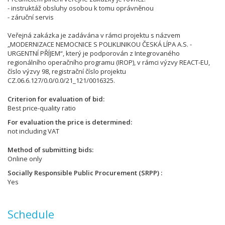
- instruktáž obsluhy osobou k tomu oprávněnou
- záruční servis
Veřejná zakázka je zadávána v rámci projektu s názvem
„MODERNIZACE NEMOCNICE S POLIKLINIKOU ČESKÁ LÍPA A.S. -
URGENTNÍ PŘÍJEM“, který je podporován z Integrovaného
regionálního operačního programu (IROP), v rámci výzvy REACT-EU,
číslo výzvy 98, registrační číslo projektu
CZ.06.6.127/0.0/0.0/21_121/0016325.
Criterion for evaluation of bid
Best price-quality ratio
For evaluation the price is determined
not including VAT
Method of submitting bids
Online only
Socially Responsible Public Procurement (SRPP)
Yes
Schedule