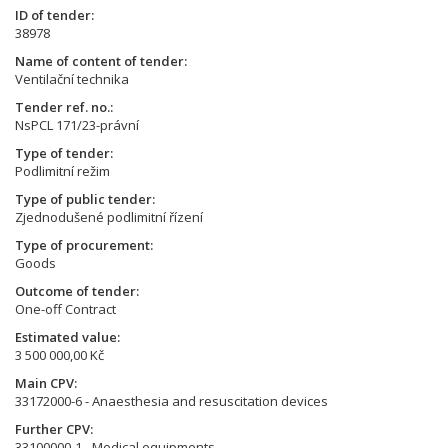
ID of tender
38978
Name of content of tender
Ventilační technika
Tender ref. no.
NsPCL 171/23-právní
Type of tender
Podlimitní režim
Type of public tender
Zjednodušené podlimitní řízení
Type of procurement
Goods
Outcome of tender
One-off Contract
Estimated value
3 500 000,00 Kč
Main CPV
33172000-6 - Anaesthesia and resuscitation devices
Further CPV
33100000-1 - Medical equipments