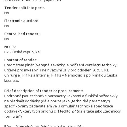
Tender split into parts
No
Electronic auction
No
Centralised tender
No
NUTS
CZ - Česká republika
Content of tender
Předmětem plnění veřejné zakázky je pořízení ventilační techniky
určené pro invazivní i neinvazivní UPV pro oddělení ARO 5 ks,
Chirurgie JIP 1 ks a Interna JIP 1 ks v Nemocnici s poliklinikou Česká
Lípa, a.s.
Brief description of tender or procurement
Podrobně jsou technické parametry, jakostní a funkční požadavky
na předmět dodávky (dále pouze jako „technické parametry“)
specifikovány zadavatelem ve „Formuláři technické specifikace
dodávek“, který tvoří přílohu č. 1 těchto ZP (dále také jako „technický
formulář“).
Předmětem plnění veřejné zakázky je rovněž: