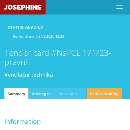
JOSEPHINE
STATUS: ONGOING
Server time:
08.08.2026 12:38
Tender card #NsPCL 171/23-
právní
Ventilační technika
Summary
Messages
Bids and requests
Paid consulting
Information