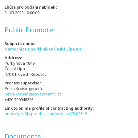
Lhůta pro podání nabídek
31.03.2023 10:00:00
Public Promoter
Subject's name
Nemocnice s poliklinikou Česká Lípa a.s.
Address
Purkyňova 1849
Česká Lípa
470 01, Czech Republic
Process supervisor
Petra Kreisingerová
petra.kreisingerova@nemcl.cz
+420 720948205
Link to online profile of contracting authority
https://profily.proebiz.com/profile/27283518
Documents