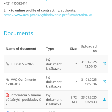
+421 415032414
Link to online profile of contracting authority
https://www.uvo.gov.sk/vyhladavanie-profilov/detail/8276
Documents
Uploaded
Name of document
Type
Size
on
Iný
31.01.2025
TED 50729-2025
dokument
?
12:56:15
k zákazke
Iný
VVO Oznámenie
31.01.2025
dokument
?
1738 - IOX
12:53:36
k zákazke
Informácia o zmene
Iný
3.72
23.01.2025
súťažných podkladov č.
dokument
MB
12:28:33
2
k zákazke