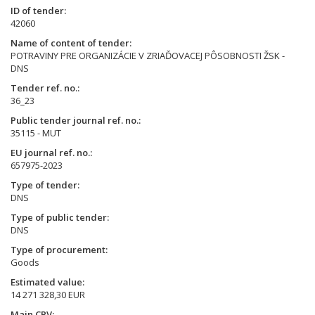
ID of tender
42060
Name of content of tender
POTRAVINY PRE ORGANIZÁCIE V ZRIAĎOVACEJ PÔSOBNOSTI ŽSK -
DNS
Tender ref. no.
36_23
Public tender journal ref. no.
35115 - MUT
EU journal ref. no.
657975-2023
Type of tender
DNS
Type of public tender
DNS
Type of procurement
Goods
Estimated value
14 271 328,30 EUR
Main CPV