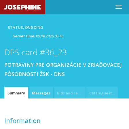
JOSEPHINE
STATUS: ONGOING
Server time:
09.08.2026 05:43
DPS card #36_23
POTRAVINY PRE ORGANIZÁCIE V ZRIAĎOVACEJ
PÔSOBNOSTI ŽSK - DNS
Summary
Messages
Bids and requests
Catalogue item
Information