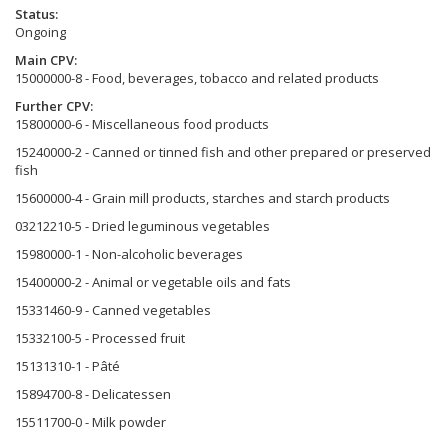
Status
Ongoing
Main CPV
15000000-8 - Food, beverages, tobacco and related products
Further CPV
15800000-6 - Miscellaneous food products
15240000-2 - Canned or tinned fish and other prepared or preserved
fish
15600000-4 - Grain mill products, starches and starch products
03212210-5 - Dried leguminous vegetables
15980000-1 - Non-alcoholic beverages
15400000-2 - Animal or vegetable oils and fats
15331460-9 - Canned vegetables
15332100-5 - Processed fruit
15131310-1 - Pâté
15894700-8 - Delicatessen
15511700-0 - Milk powder