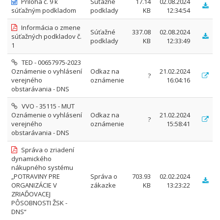
Príloha č. 9 k
Súťažné
17.14
02.08.2024
súťažným podkladom
podklady
KB
12:34:54
Informácia o zmene
Súťažné
337.08
02.08.2024
súťažných podkladov č.
podklady
KB
12:33:49
1
TED - 00657975-2023
Oznámenie o vyhlásení
Odkaz na
21.02.2024
?
verejného
oznámenie
16:04:16
obstarávania - DNS
VVO - 35115 - MUT
Oznámenie o vyhlásení
Odkaz na
21.02.2024
?
verejného
oznámenie
15:58:41
obstarávania - DNS
Správa o zriadení
dynamického
nákupného systému
„POTRAVINY PRE
Správa o
703.93
02.02.2024
ORGANIZÁCIE V
zákazke
KB
13:23:22
ZRIAĎOVACEJ
PÔSOBNOSTI ŽSK -
DNS“