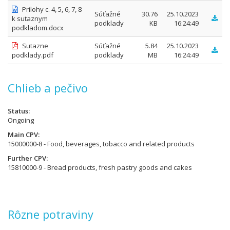
Prilohy c. 4, 5, 6, 7, 8
Súťažné
30.76
25.10.2023
k sutaznym
podklady
KB
16:24:49
podkladom.docx
Sutazne
Súťažné
5.84
25.10.2023
podklady.pdf
podklady
MB
16:24:49
Chlieb a pečivo
Status
Ongoing
Main CPV
15000000-8 - Food, beverages, tobacco and related products
Further CPV
15810000-9 - Bread products, fresh pastry goods and cakes
Rôzne potraviny