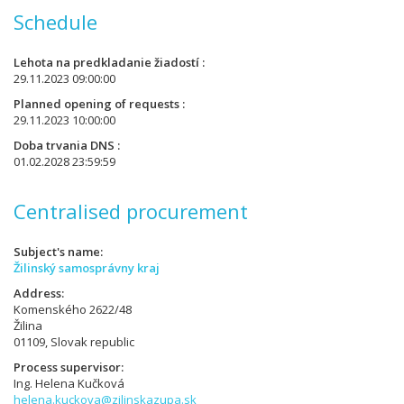
Schedule
Lehota na predkladanie žiadostí
29.11.2023 09:00:00
Planned opening of requests
29.11.2023 10:00:00
Doba trvania DNS
01.02.2028 23:59:59
Centralised procurement
Subject's name
Žilinský samosprávny kraj
Address
Komenského 2622/48
Žilina
01109, Slovak republic
Process supervisor
Ing. Helena Kučková
helena.kuckova@zilinskazupa.sk