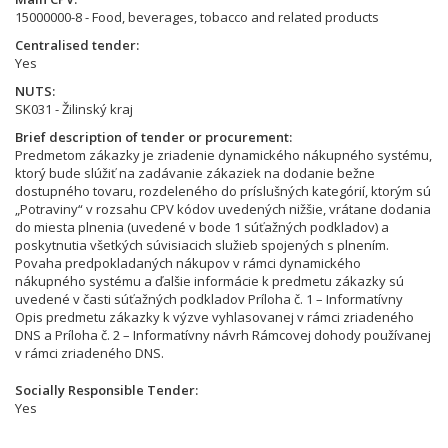
15000000-8 - Food, beverages, tobacco and related products
Centralised tender
Yes
NUTS
SK031 - Žilinský kraj
Brief description of tender or procurement
Predmetom zákazky je zriadenie dynamického nákupného systému,
ktorý bude slúžiť na zadávanie zákaziek na dodanie bežne
dostupného tovaru, rozdeleného do príslušných kategórií, ktorým sú
„Potraviny“ v rozsahu CPV kódov uvedených nižšie, vrátane dodania
do miesta plnenia (uvedené v bode 1 súťažných podkladov) a
poskytnutia všetkých súvisiacich služieb spojených s plnením.
Povaha predpokladaných nákupov v rámci dynamického
nákupného systému a ďalšie informácie k predmetu zákazky sú
uvedené v časti súťažných podkladov Príloha č. 1 – Informatívny
Opis predmetu zákazky k výzve vyhlasovanej v rámci zriadeného
DNS a Príloha č. 2 – Informatívny návrh Rámcovej dohody používanej
v rámci zriadeného DNS.
Socially Responsible Tender
Yes