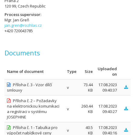
Praha 2
120 99, Czech Republic
Process supervisor
Mgr. Jan Greň
jan.gren@rozhlas.cz
+420 720043785
Documents
Uploaded
Name of document
Type
Size
on
Příloha č. 3 - Vzor dílčí
73.44
17.08.2023
v
smlouvy
KB
09:40:37
Příloha č. 2 – Požadavky
na elektronickou komunikaci
260.44
17.08.2023
v
a registraci v systému
KB
09:40:27
JOSEPHINE
Příloha č. 1 - Tabulka pro
40.5
17.08.2023
v
výpočet nabídkové ceny
KB
09:40:16