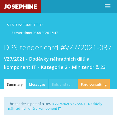
JOSEPHINE
STATUS: COMPLETED
Server time:
08.08.2026 16:47
DPS tender card #VZ7/2021-037
VZ7/2021 - Dodávky náhradních dílů a
komponent IT - Kategorie 2 - Minitendr č. 23
Summary
Messages
Bids and requests
Paid consulting
This tender is part of a DPS
#VZ7/2021 VZ7/2021 - Dodávky
náhradních dílů a komponent IT