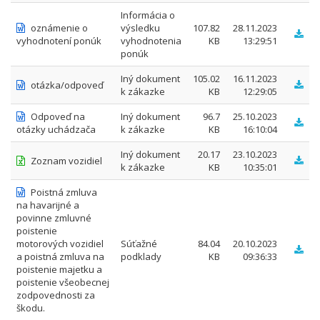
Informácia o
oznámenie o
výsledku
107.82
28.11.2023
vyhodnotení ponúk
vyhodnotenia
KB
13:29:51
ponúk
Iný dokument
105.02
16.11.2023
otázka/odpoveď
k zákazke
KB
12:29:05
Odpoveď na
Iný dokument
96.7
25.10.2023
otázky uchádzača
k zákazke
KB
16:10:04
Iný dokument
20.17
23.10.2023
Zoznam vozidiel
k zákazke
KB
10:35:01
Poistná zmluva
na havarijné a
povinne zmluvné
poistenie
motorových vozidiel
Súťažné
84.04
20.10.2023
a poistná zmluva na
podklady
KB
09:36:33
poistenie majetku a
poistenie všeobecnej
zodpovednosti za
škodu.