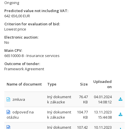
Ongoing
Predicted value not including VAT
642 656,00 EUR
Criterion for evaluation of bid
Lowest price
Electronic auction
No
Main CPV
66510000-8 - Insurance services
Outcome of tender
Framework Agreement
Uploaded
Name of document
Type
Size
on
Iný dokument
76.47
04.01.2024
zmluva
k zákazke
KB
14:08:12
odpoveď na
Iný dokument
104.77
13.11.2023
otázku
k zákazke
KB
15:44:08
Iný dokument
107.42
10.11.2023