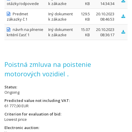
otázky/odpovede
k zákazke
KB
14:34:34
Predmet
Iný dokument
129.5
20.10.2023
zákazky č.1
k zákazke
KB
08:46:53
návrh na plnenie
Iný dokument
15.07
20.10.2023
kritérií časť 1
k zákazke
KB
08:36:17
Poistná zmluva na poistenie
motorových vozidiel .
Status
Ongoing
Predicted value not including VAT
61 777,00 EUR
Criterion for evaluation of bid
Lowest price
Electronic auction