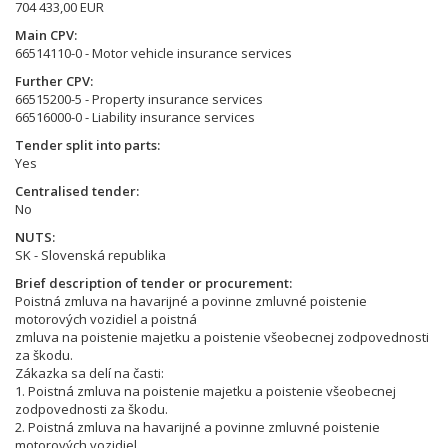
704 433,00 EUR
Main CPV
66514110-0 - Motor vehicle insurance services
Further CPV
66515200-5 - Property insurance services
66516000-0 - Liability insurance services
Tender split into parts
Yes
Centralised tender
No
NUTS
SK - Slovenská republika
Brief description of tender or procurement
Poistná zmluva na havarijné a povinne zmluvné poistenie
motorových vozidiel a poistná
zmluva na poistenie majetku a poistenie všeobecnej zodpovednosti
za škodu.
Zákazka sa delí na časti:
1. Poistná zmluva na poistenie majetku a poistenie všeobecnej
zodpovednosti za škodu.
2. Poistná zmluva na havarijné a povinne zmluvné poistenie
motorových vozidiel.