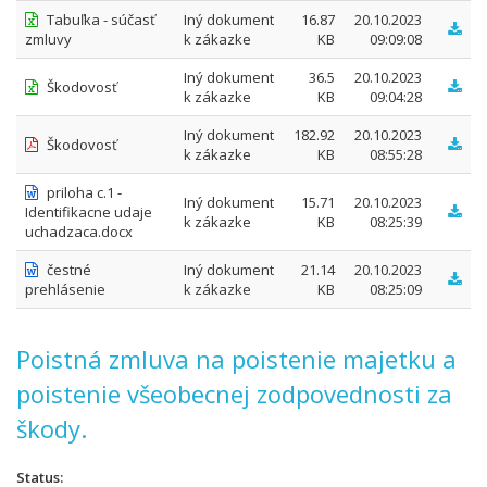
Tabuľka - súčasť
Iný dokument
16.87
20.10.2023
zmluvy
k zákazke
KB
09:09:08
Iný dokument
36.5
20.10.2023
Škodovosť
k zákazke
KB
09:04:28
Iný dokument
182.92
20.10.2023
Škodovosť
k zákazke
KB
08:55:28
priloha c.1 -
Iný dokument
15.71
20.10.2023
Identifikacne udaje
k zákazke
KB
08:25:39
uchadzaca.docx
čestné
Iný dokument
21.14
20.10.2023
prehlásenie
k zákazke
KB
08:25:09
Poistná zmluva na poistenie majetku a
poistenie všeobecnej zodpovednosti za
škody.
Status