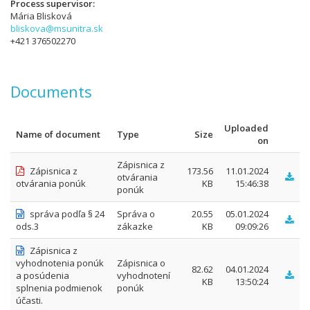
Process supervisor
Mária Blisková
bliskova@msunitra.sk
+421 376502270
Documents
Uploaded
Name of document
Type
Size
on
Zápisnica z
Zápisnica z
173.56
11.01.2024
otvárania
otvárania ponúk
KB
15:46:38
ponúk
správa podľa § 24
Správa o
20.55
05.01.2024
ods.3
zákazke
KB
09:09:26
Zápisnica z
vyhodnotenia ponúk
Zápisnica o
82.62
04.01.2024
a posúdenia
vyhodnotení
KB
13:50:24
splnenia podmienok
ponúk
účasti.