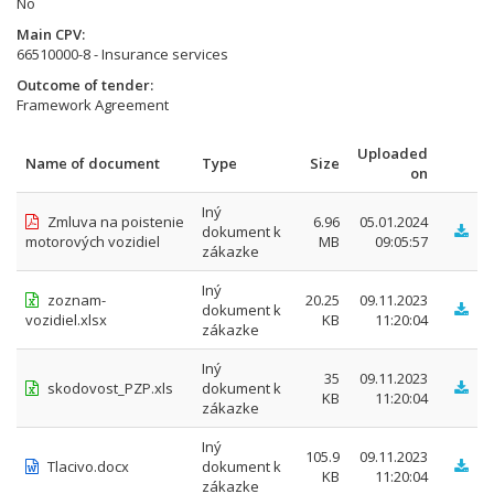
No
Main CPV
66510000-8 - Insurance services
Outcome of tender
Framework Agreement
Uploaded
Name of document
Type
Size
on
Iný
Zmluva na poistenie
6.96
05.01.2024
dokument k
motorových vozidiel
MB
09:05:57
zákazke
Iný
zoznam-
20.25
09.11.2023
dokument k
vozidiel.xlsx
KB
11:20:04
zákazke
Iný
35
09.11.2023
skodovost_PZP.xls
dokument k
KB
11:20:04
zákazke
Iný
105.9
09.11.2023
Tlacivo.docx
dokument k
KB
11:20:04
zákazke