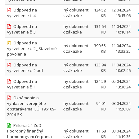
Odpoveď na
Iný dokument
124.52
12.04.2024
vysvetlenie č. 4
k zákazke
KB
13:15:06
Odpoveď na
Iný dokument
131.64
11.04.2024
vysvetlenie č. 3
k zákazke
KB
10:10:14
Odpoveď na
Iný dokument
390.55
11.04.2024
vysvetlenie č. 2_ Stavebné
k zákazke
KB
13:33:35
povolenia
Odpoved na
Iný dokument
123.94
11.04.2024
vysvetlenie c. 2.pdf
k zákazke
KB
10:02:46
Odpoveď na
Iný dokument
124.59
05.04.2024
vysvetlenie č. 1
k zákazke
KB
13:38:24
Oznámenie o
vyhlásení verejného
Iný dokument
94.01
03.04.2024
obstarávania_EÚ_196109-
k zákazke
KB
11:20:07
2024-SK
Príloha č.4 ZoD
Podrobný finančný
Iný dokument
11.68
03.04.2024
harmonogram čerpania
k zákazke
KB
11:19:35