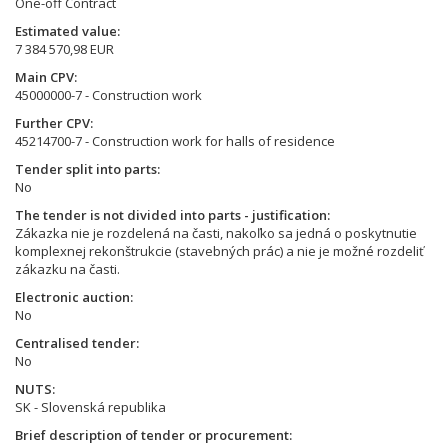
One-off Contract
Estimated value
7 384 570,98 EUR
Main CPV
45000000-7 - Construction work
Further CPV
45214700-7 - Construction work for halls of residence
Tender split into parts
No
The tender is not divided into parts - justification
Zákazka nie je rozdelená na časti, nakoľko sa jedná o poskytnutie
komplexnej rekonštrukcie (stavebných prác) a nie je možné rozdeliť
zákazku na časti.
Electronic auction
No
Centralised tender
No
NUTS
SK - Slovenská republika
Brief description of tender or procurement