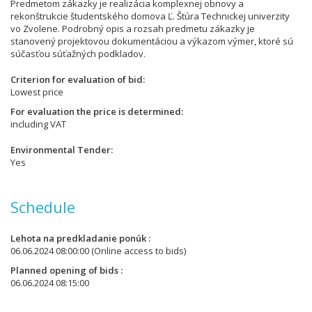
Predmetom zákazky je realizácia komplexnej obnovy a
rekonštrukcie študentského domova Ľ. Štúra Technickej univerzity
vo Zvolene. Podrobný opis a rozsah predmetu zákazky je
stanovený projektovou dokumentáciou a výkazom výmer, ktoré sú
súčasťou súťažných podkladov.
Criterion for evaluation of bid
Lowest price
For evaluation the price is determined
including VAT
Environmental Tender
Yes
Schedule
Lehota na predkladanie ponúk
06.06.2024 08:00:00
(Online access to bids)
Planned opening of bids
06.06.2024 08:15:00