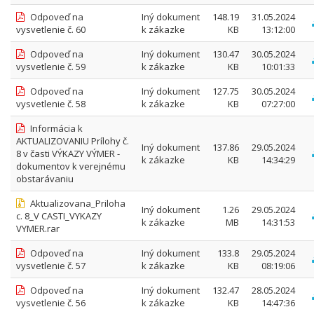
Odpoveď na
Iný dokument
148.19
31.05.2024
vysvetlenie č. 60
k zákazke
KB
13:12:00
Odpoveď na
Iný dokument
130.47
30.05.2024
vysvetlenie č. 59
k zákazke
KB
10:01:33
Odpoveď na
Iný dokument
127.75
30.05.2024
vysvetlenie č. 58
k zákazke
KB
07:27:00
Informácia k
AKTUALIZOVANIU Prílohy č.
Iný dokument
137.86
29.05.2024
8 v časti VÝKAZY VÝMER -
k zákazke
KB
14:34:29
dokumentov k verejnému
obstarávaniu
Aktualizovana_Priloha
Iný dokument
1.26
29.05.2024
c. 8_V CASTI_VYKAZY
k zákazke
MB
14:31:53
VYMER.rar
Odpoveď na
Iný dokument
133.8
29.05.2024
vysvetlenie č. 57
k zákazke
KB
08:19:06
Odpoveď na
Iný dokument
132.47
28.05.2024
vysvetlenie č. 56
k zákazke
KB
14:47:36