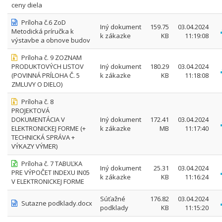
ceny diela
Príloha č.6 ZoD
Iný dokument
159.75
03.04.2024
Metodická príručka k
k zákazke
KB
11:19:08
výstavbe a obnove budov
Príloha č. 9 ZOZNAM
PRODUKTOVÝCH LISTOV
Iný dokument
180.29
03.04.2024
(POVINNÁ PRÍLOHA Č. 5
k zákazke
KB
11:18:08
ZMLUVY O DIELO)
Príloha č. 8
PROJEKTOVÁ
DOKUMENTÁCIA V
Iný dokument
172.41
03.04.2024
ELEKTRONICKEJ FORME (+
k zákazke
MB
11:17:40
TECHNICKÁ SPRÁVA +
VÝKAZY VÝMER)
Príloha č. 7 TABUĽKA
Iný dokument
25.31
03.04.2024
PRE VÝPOČET INDEXU IN05
k zákazke
KB
11:16:24
V ELEKTRONICKEJ FORME
Súťažné
176.82
03.04.2024
Sutazne podklady.docx
podklady
KB
11:15:20