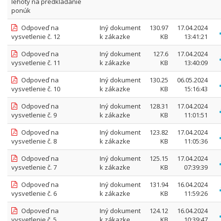
lehoty na predkladanie
ponúk
Odpoveď na
Iný dokument
130.97
17.04.2024
vysvetlenie č. 12
k zákazke
KB
13:41:21
Odpoveď na
Iný dokument
127.6
17.04.2024
vysvetlenie č. 11
k zákazke
KB
13:40:09
Odpoveď na
Iný dokument
130.25
06.05.2024
vysvetlenie č. 10
k zákazke
KB
15:16:43
Odpoveď na
Iný dokument
128.31
17.04.2024
vysvetlenie č. 9
k zákazke
KB
11:01:51
Odpoveď na
Iný dokument
123.82
17.04.2024
vysvetlenie č. 8
k zákazke
KB
11:05:36
Odpoveď na
Iný dokument
125.15
17.04.2024
vysvetlenie č. 7
k zákazke
KB
07:39:39
Odpoveď na
Iný dokument
131.94
16.04.2024
vysvetlenie č. 6
k zákazke
KB
11:59:26
Odpoveď na
Iný dokument
124.12
16.04.2024
vysvetlenie č. 5
k zákazke
KB
10:39:47