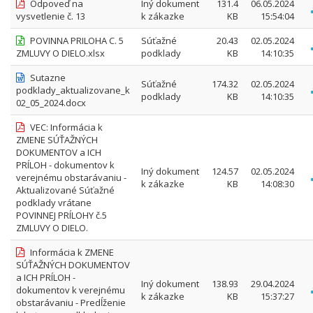
Odpoveď na
Iný dokument
131.4
06.05.2024
vysvetlenie č. 13
k zákazke
KB
15:54:04
POVINNA PRILOHA C. 5
Súťažné
20.43
02.05.2024
ZMLUVY O DIELO.xlsx
podklady
KB
14:10:35
Sutazne
Súťažné
174.32
02.05.2024
podklady_aktualizovane_k
podklady
KB
14:10:35
02_05_2024.docx
VEC: Informácia k
ZMENE SÚŤAŽNÝCH
DOKUMENTOV a ICH
PRÍLOH - dokumentov k
Iný dokument
124.57
02.05.2024
verejnému obstarávaniu -
k zákazke
KB
14:08:30
Aktualizované Súťažné
podklady vrátane
POVINNEJ PRÍLOHY č.5
ZMLUVY O DIELO.
Informácia k ZMENE
SÚŤAŽNÝCH DOKUMENTOV
a ICH PRÍLOH -
Iný dokument
138.93
29.04.2024
dokumentov k verejnému
k zákazke
KB
15:37:27
obstarávaniu - Predĺženie