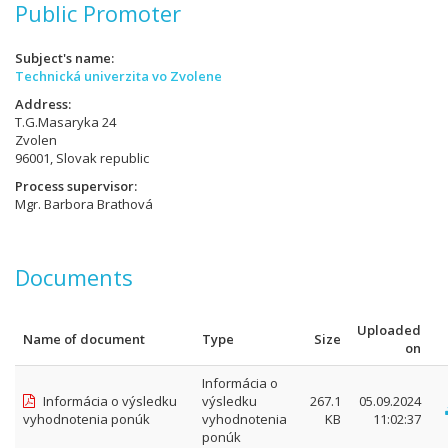
Public Promoter
Subject's name
Technická univerzita vo Zvolene
Address
T.G.Masaryka 24
Zvolen
96001, Slovak republic
Process supervisor
Mgr. Barbora Brathová
Documents
Uploaded
Name of document
Type
Size
on
Informácia o
Informácia o výsledku
výsledku
267.1
05.09.2024
vyhodnotenia ponúk
vyhodnotenia
KB
11:02:37
ponúk