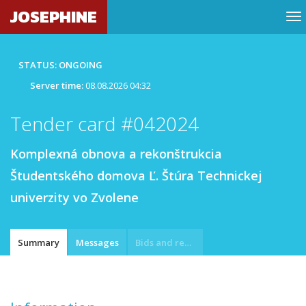
JOSEPHINE
STATUS: ONGOING
Server time:
08.08.2026 04:32
Tender card #042024
Komplexná obnova a rekonštrukcia
Študentského domova Ľ. Štúra Technickej
univerzity vo Zvolene
Summary
Messages
Bids and requests