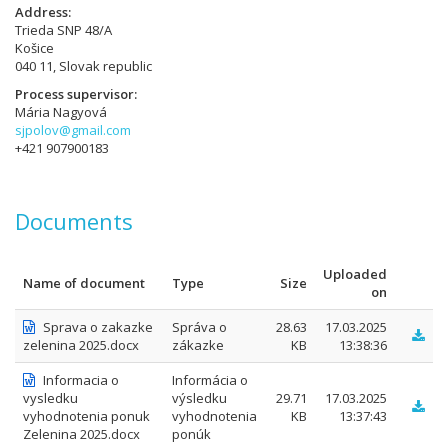
Address
Trieda SNP 48/A
Košice
040 11, Slovak republic
Process supervisor
Mária Nagyová
sjpolov@gmail.com
+421 907900183
Documents
Uploaded
Name of document
Type
Size
on
Sprava o zakazke
Správa o
28.63
17.03.2025
zelenina 2025.docx
zákazke
KB
13:38:36
Informacia o
Informácia o
vysledku
výsledku
29.71
17.03.2025
vyhodnotenia ponuk
vyhodnotenia
KB
13:37:43
Zelenina 2025.docx
ponúk