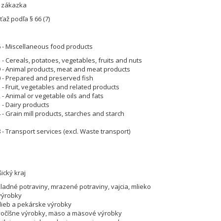
á zákazka
až podľa § 66 (7)
 - Miscellaneous food products
- Cereals, potatoes, vegetables, fruits and nuts
 - Animal products, meat and meat products
 - Prepared and preserved fish
 - Fruit, vegetables and related products
- Animal or vegetable oils and fats
 - Dairy products
- Grain mill products, starches and starch
- Transport services (excl. Waste transport)
ický kraj
kladné potraviny, mrazené potraviny, vajcia, mlieko
výrobky
hlieb a pekárske výrobky
ivočíšne výrobky, mäso a mäsové výrobky