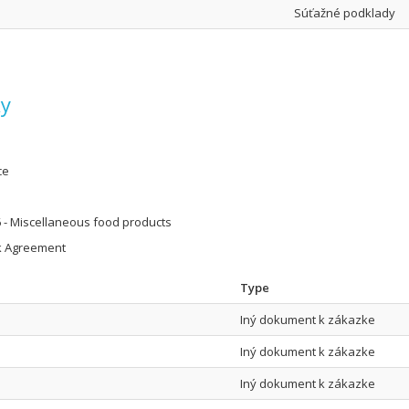
Súťažné podklady
ky
ce
 - Miscellaneous food products
 Agreement
Type
Iný dokument k zákazke
Iný dokument k zákazke
Iný dokument k zákazke