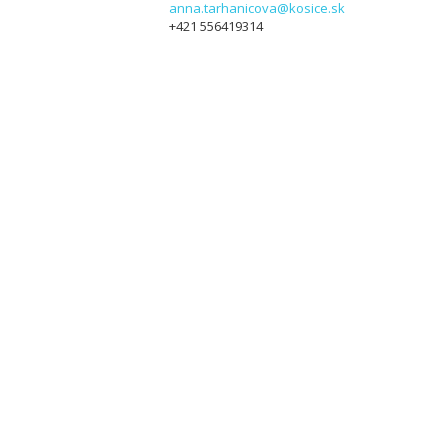
anna.tarhanicova@kosice.sk
+421 556419314