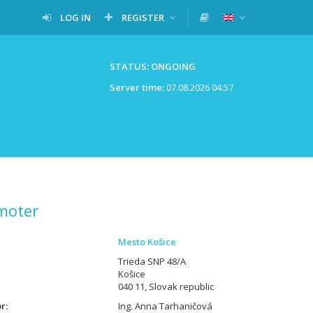
LOG IN
REGISTER
STATUS: ONGOING
Server time:
07.08.2026 04:57
moter
Mesto Košice
Trieda SNP 48/A
Košice
040 11, Slovak republic
or
Ing. Anna Tarhaničová