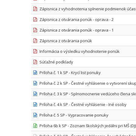
Zápisnica z vyhodnotenia splnenie podmienok účasti
Zápisnica z otvárania ponúk - oprava - 2
Zápisnica z otvárania ponúk - oprava - 1
Zápisnica z otvárania ponúk
Informácia o výsledku vyhodnotenie ponúk
Súťažné podklady
Príloha č. 1 k SP - Krycí list ponuky
Príloha č. 2 k SP - Čestné vyhlásenie o vytvorení sku
Príloha č. 3 k SP - Splnomocnenie vedúceho člena s
Príloha č. 4 k SP - Čestné vyhlásenie - Iné osoby
Príloha č. 5 SP - Vypracovanie ponuky
Príloha 6b k SP - Zoznam školských jedálni pri MŠ (DJ) 