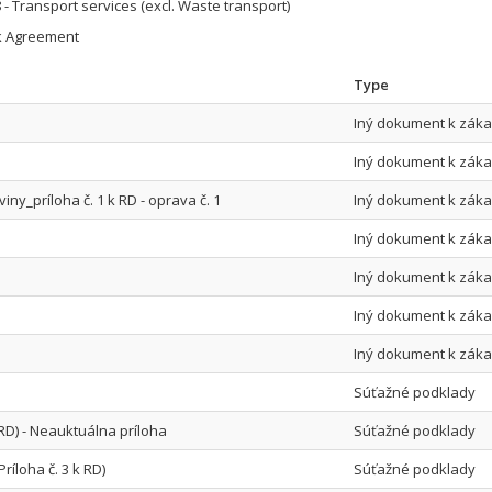
- Transport services (excl. Waste transport)
 Agreement
Type
Iný dokument k zák
Iný dokument k zák
aviny_príloha č. 1 k RD - oprava č. 1
Iný dokument k zák
Iný dokument k zák
Iný dokument k zák
Iný dokument k zák
Iný dokument k zák
Súťažné podklady
 k RD) - Neauktuálna príloha
Súťažné podklady
ríloha č. 3 k RD)
Súťažné podklady