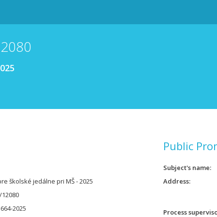
12080
2025
Public Pro
Subject's name
re školské jedálne pri MŠ - 2025
Address
/12080
3664-2025
Process supervis