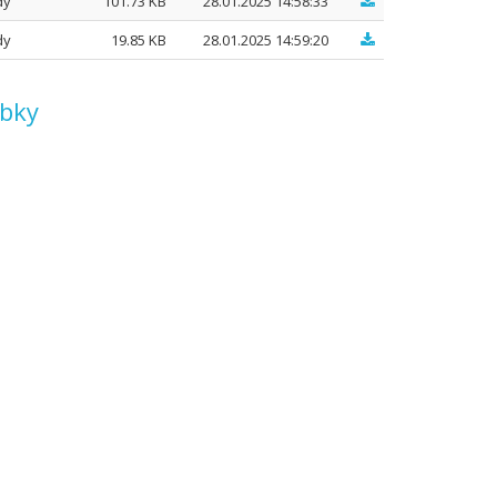
dy
101.73 KB
28.01.2025 14:58:33
dy
19.85 KB
28.01.2025 14:59:20
obky