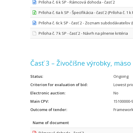
Príloha č. 6 k SP - Rámcová dohoda - časť 2
Príloha č. 6a k SP - Špecifikácia - časť 2 (Príloha č. 1 k
Príloha č. 6c k SP - časť 2 - Zoznam subdodávateľov (P
Príloha č. 7 k SP - časť 2 - Návrh na plnenie kritéria
Časť 3 – Živočíšne výrobky, mäs
Status
Ongoing
Criterion for evaluation of bid
Lowest pri
Electronic auction
No
Main CPV
15100000-9
Outcome of tender
Framework
Name of document