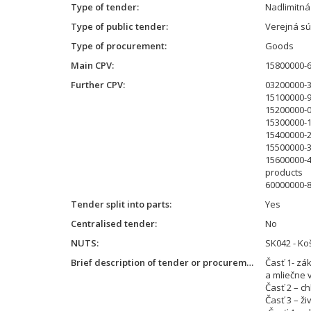
Type of tender
Nadlimitn
Type of public tender
Verejná súť
Type of procurement
Goods
Main CPV
15800000-6
Further CPV
03200000-3 
15100000-9
15200000-0
15300000-1
15400000-2 
15500000-3
15600000-4 
products
60000000-8 
Tender split into parts
Yes
Centralised tender
No
NUTS
SK042 - Koš
Brief description of tender or procurement
Časť 1- zá
a mliečne 
Časť 2 – c
Časť 3 – ž