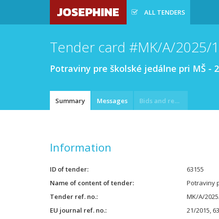
JOSEPHINE
ALL TENDERS
Tender card #MK/A/2025/
Potraviny pre školské jedálne pri MŠ - 
Summary
Messages
Bids and requests
Information
ID of tender
63155
Name of content of tender
Potraviny p
Tender ref. no.
MK/A/2025
EU journal ref. no.
21/2015, 6