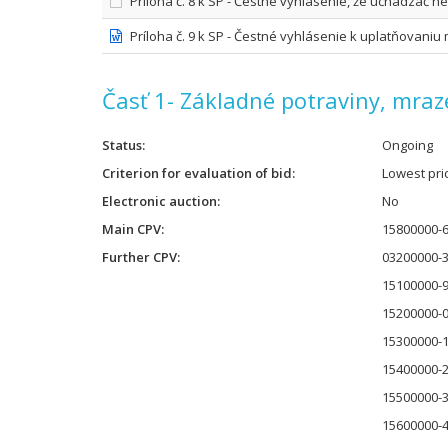
Príloha č. 8 k SP - Čestné vyhlásenie, že uchádzač 
Príloha č. 9 k SP - Čestné vyhlásenie k uplatňovani
Časť 1- Základné potraviny, mraz
Status
Ongoing
Criterion for evaluation of bid
Lowest pri
Electronic auction
No
Main CPV
15800000-6
Further CPV
03200000-3 
15100000-9
15200000-0
15300000-1
15400000-2 
15500000-3
15600000-4