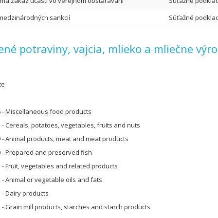
nemá zákaz účasti vo verejnom obstarávaní
Súťažné podkla
u medzinárodných sankcií
Súťažné podkla
ené potraviny, vajcia, mlieko a mliečne výr
ce
 - Miscellaneous food products
- Cereals, potatoes, vegetables, fruits and nuts
 - Animal products, meat and meat products
 - Prepared and preserved fish
 - Fruit, vegetables and related products
- Animal or vegetable oils and fats
 - Dairy products
 - Grain mill products, starches and starch products