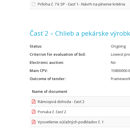
Príloha č. 7 k SP - časť 1 - Návrh na plnenie kritéria
Časť 2 – Chlieb a pekárske výrob
Status
Ongoing
Criterion for evaluation of bid
Lowest pri
Electronic auction
No
Main CPV
15800000-6
Outcome of tender
Framework
Name of document
Rámcopvá dohoda - časť 2
Ponuka č. časť 2
Vysvetlenie súťažných podkladov č. 1