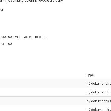
bilniny, zemiaky, zeleniny, ovocie a orechy
VAT
09:00:00
(Online access to bids)
09:10:00
Type
Iný dokument k 
Iný dokument k 
Iný dokument k 
Iný dokument k 