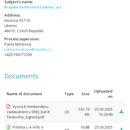
Subject's name
Krajská nemocnice Liberec, a.s.
Address
Husova 357 10
Liberec
460 01, Czech Republic
Process supervisor
Pavla Mocková
pavla.mockova@nemlib.cz
+420 736777209
Documents
Uploaded
Name of document
Type
Size
on
Vyzva k minitenderu
325.19
25.03.2025
zadavanem v DNS_kat 8
zd
KB
15:29:40
Testoviny_signed.pdf
Priloha c. 4 -Info o
16.88
25.03.2025
zd