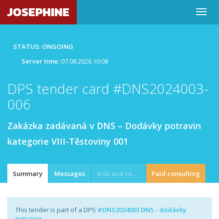
JOSEPHINE
STATUS: ONGOING
Server time:
07.08.2026 10:08
DPS tender card #DNS2024003-
006
Zakázka zadávaná v DNS – Dodávky potravin
kategorie VIII-Těstoviny 001
Summary
Messages
Bids and requests
Paid consulting
This tender is part of a DPS
#DNS2024003 DNS - dodávky
potravin