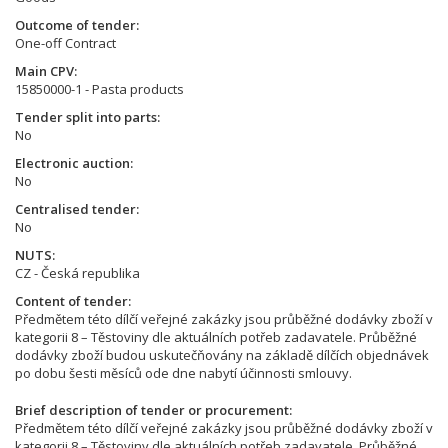
Outcome of tender
One-off Contract
Main CPV
15850000-1 - Pasta products
Tender split into parts
No
Electronic auction
No
Centralised tender
No
NUTS
CZ - Česká republika
Content of tender
Předmětem této dílčí veřejné zakázky jsou průběžné dodávky zboží v
kategorii 8 – Těstoviny dle aktuálních potřeb zadavatele. Průběžné
dodávky zboží budou uskutečňovány na základě dílčích objednávek
po dobu šesti měsíců ode dne nabytí účinnosti smlouvy.
Brief description of tender or procurement
Předmětem této dílčí veřejné zakázky jsou průběžné dodávky zboží v
kategorii 8 – Těstoviny dle aktuálních potřeb zadavatele. Průběžné