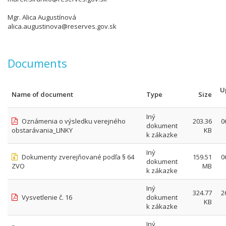
Mgr. Alica Augustínová
alica.augustinova@reserves.gov.sk
Documents
U
Name of document
Type
Size
Iný
Oznámenia o výsledku verejného
203.36
0
dokument
obstarávania_LINKY
KB
k zákazke
Iný
Dokumenty zverejňované podľa § 64
159.51
0
dokument
ZVO
MB
k zákazke
Iný
324.77
2
Vysvetlenie č. 16
dokument
KB
k zákazke
Iný