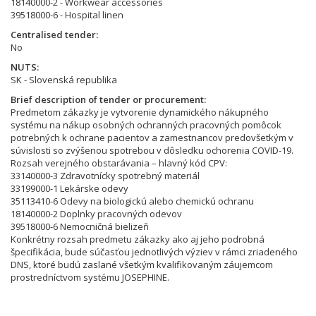
18140000-2 - Workwear accessories
39518000-6 - Hospital linen
Centralised tender
No
NUTS
SK - Slovenská republika
Brief description of tender or procurement
Predmetom zákazky je vytvorenie dynamického nákupného
systému na nákup osobných ochranných pracovných pomôcok
potrebných k ochrane pacientov a zamestnancov predovšetkým v
súvislosti so zvýšenou spotrebou v dôsledku ochorenia COVID-19.
Rozsah verejného obstarávania – hlavný kód CPV:
33140000-3 Zdravotnícky spotrebný materiál
33199000-1 Lekárske odevy
35113410-6 Odevy na biologickú alebo chemickú ochranu
18140000-2 Doplnky pracovných odevov
39518000-6 Nemocničná bielizeň
Konkrétny rozsah predmetu zákazky ako aj jeho podrobná
špecifikácia, bude súčasťou jednotlivých výziev v rámci zriadeného
DNS, ktoré budú zaslané všetkým kvalifikovaným záujemcom
prostredníctvom systému JOSEPHINE.