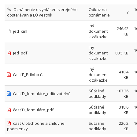
Oznámenie o vyhlásení verejného
Odkaz na
1
?
obstarávania EÚ vestník
oznámenie
Iný
246.42
1
jed_xml
dokument
KB
k zákazke
Iný
1
jed_pdf
dokument
80.5 KB
k zákazke
Iný
410.4
1
časť E_Príloha č. 1
dokument
KB
k zákazke
Súťažné
103.26
1
časť D_formuláre_editovateľné
podklady
KB
Súťažné
318.6
1
časť D_formuláre_pdf
podklady
KB
časť C obchodné a zmluvné
Súťažné
226.2
1
podmienky
podklady
KB