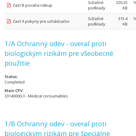
Súťažné
320.25
1
časť B povaha nákup
podklady
KB
Súťažné
315.4
1
časť A pokyny pre uchádzačov
podklady
KB
1/A Ochranný odev - overal proti
biologickým rizikám pre všeobecné
použitie
Status
Completed
Main CPV
33140000-3 - Medical consumables
1/B Ochranný odev - overal proti
biologickým rizikám pre špeciálne