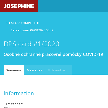
JOSEPHINE
STATUS: COMPLETED
Server time:
09.08.2026 06:42
DPS card #1/2020
Osobné ochranné pracovné pomôcky COVID-19
Summary
Messages
Bids and requests
Information
ID of tender