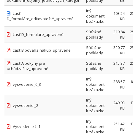
dokument_objemy_jednotlivých_kategórií
podklady
KB
Iný
časť
103.54
2
dokument
D_formuláre_editovateľné_upravené
KB
k zákazke
Súťažné
319.84
2
časť D_formuláre_upravené
podklady
KB
Súťažné
320.77
2
časť B povaha nákup_upravené
podklady
KB
časť A pokyny pre
Súťažné
315.37
2
uchádzačov_upravené
podklady
KB
Iný
388.57
1
vysvetlenie_č_3
dokument
KB
k zákazke
Iný
249.93
1
vysvetlenie _2
dokument
KB
k zákazke
Iný
251.42
1
Vysvetlenie č. 1
dokument
KB
k zákazke