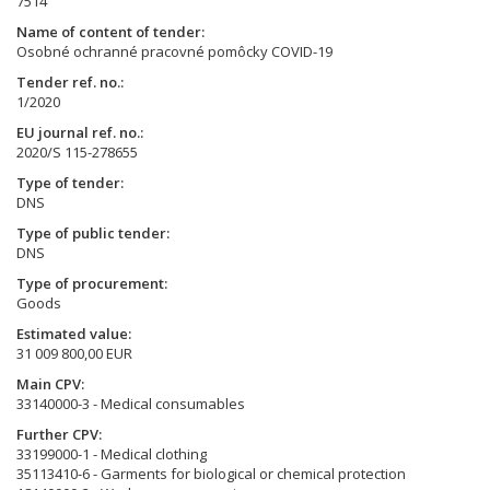
7514
Name of content of tender
Osobné ochranné pracovné pomôcky COVID-19
Tender ref. no.
1/2020
EU journal ref. no.
2020/S 115-278655
Type of tender
DNS
Type of public tender
DNS
Type of procurement
Goods
Estimated value
31 009 800,00 EUR
Main CPV
33140000-3 - Medical consumables
Further CPV
33199000-1 - Medical clothing
35113410-6 - Garments for biological or chemical protection