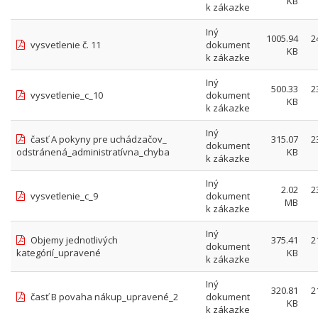
KB
k zákazke
Iný
1005.94
2
vysvetlenie č. 11
dokument
KB
k zákazke
Iný
500.33
2
vysvetlenie_c_10
dokument
KB
k zákazke
Iný
časť A pokyny pre uchádzačov_
315.07
2
dokument
odstránená_administratívna_chyba
KB
k zákazke
Iný
2.02
2
vysvetlenie_c_9
dokument
MB
k zákazke
Iný
Objemy jednotlivých
375.41
2
dokument
kategórií_upravené
KB
k zákazke
Iný
320.81
2
časť B povaha nákup_upravené_2
dokument
KB
k zákazke