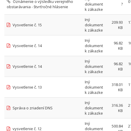
Oznámenie o výsledku verejného
0
dokument
?
obstarávania - štvrťročné hlásenie
k zákazke
Iný
209.93
1
Vysvetlenie č. 15
dokument
KB
k zákazke
Iný
96.82
1
Vysvetlenie č. 14
dokument
KB
k zákazke
Iný
96.82
1
Vysvetlenie č. 14
dokument
KB
k zákazke
Iný
318.01
1
Vysvetlenie č. 13
dokument
KB
k zákazke
Iný
316.36
2
Správa o zriadení DNS
dokument
KB
k zákazke
Iný
500.84
2
vysvetlenie č. 12
dokument