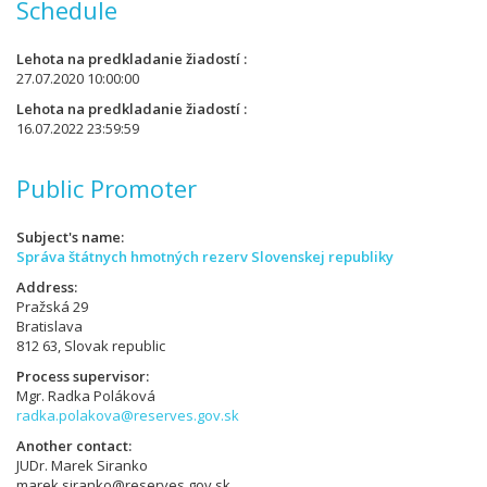
Schedule
Lehota na predkladanie žiadostí
27.07.2020 10:00:00
Lehota na predkladanie žiadostí
16.07.2022 23:59:59
Public Promoter
Subject's name
Správa štátnych hmotných rezerv Slovenskej republiky
Address
Pražská 29
Bratislava
812 63, Slovak republic
Process supervisor
Mgr. Radka Poláková
radka.polakova@reserves.gov.sk
Another contact
JUDr. Marek Siranko
marek.siranko@reserves.gov.sk