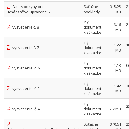
časť A pokyny pre
Súťažné
315.25
2
uchádzačov_upravene_2
podklady
KB
Iný
3.16
2
vysvetlenie č. 8
dokument
MB
k zákazke
Iný
1.22
1
vysvetlenie č. 7
dokument
MB
k zákazke
Iný
1.13
0
vysvetlenie_c_6
dokument
MB
k zákazke
Iný
1.42
3
vysvetlenie_č_5
dokument
MB
k zákazke
Iný
2
vysvetlenie_č_4
dokument
2.7 MB
k zákazke
Súťažné
370.64
2