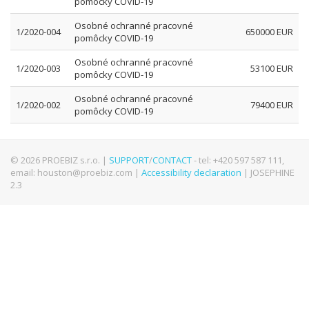
pomôcky COVID-19
Osobné ochranné pracovné
1/2020-004
650000 EUR
pomôcky COVID-19
Osobné ochranné pracovné
1/2020-003
53100 EUR
pomôcky COVID-19
Osobné ochranné pracovné
1/2020-002
79400 EUR
pomôcky COVID-19
© 2026 PROEBIZ s.r.o. |
SUPPORT
/
CONTACT
- tel: +420 597 587 111,
email: houston@proebiz.com |
Accessibility declaration
| JOSEPHINE
2.3