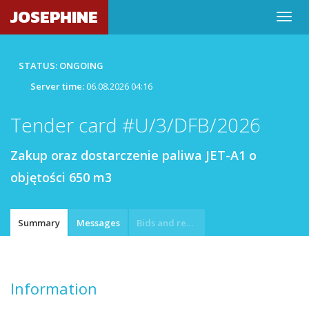
JOSEPHINE
STATUS: ONGOING
Server time:
06.08.2026 04:16
Tender card #U/3/DFB/2026
Zakup oraz dostarczenie paliwa JET-A1 o
objętości 650 m3
Summary
Messages
Bids and requests
Information