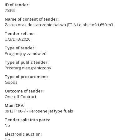
ID of tender
75395
Name of content of tender
Zakup oraz dostarczenie paliwa JET-A1 o objętości 650 m3
Tender ref. no.
U/3/DFB/2026
Type of tender
Próg unijny zamówień
Type of public tender
Przetarg nieograniczony
Type of procurement
Goods
Outcome of tender
One-off Contract
Main CPV
09131100-7 - Kerosene jet type fuels
Tender split into parts
No
Electronic auction
No