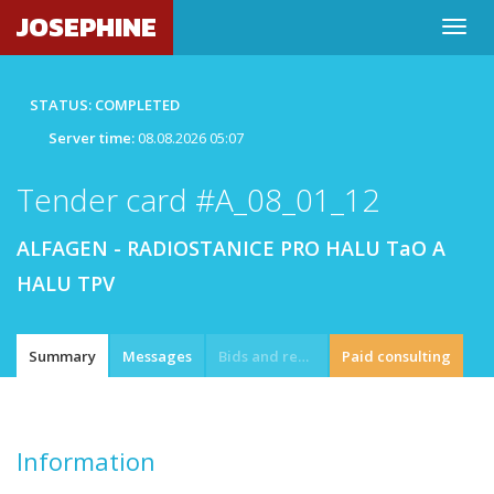
JOSEPHINE
STATUS: COMPLETED
Server time:
08.08.2026 05:07
Tender card #A_08_01_12
ALFAGEN - RADIOSTANICE PRO HALU TaO A
HALU TPV
Summary
Messages
Bids and requests
Paid consulting
Information