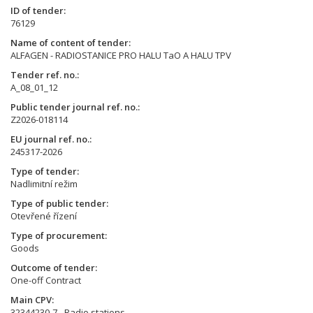
ID of tender
76129
Name of content of tender
ALFAGEN - RADIOSTANICE PRO HALU TaO A HALU TPV
Tender ref. no.
A_08_01_12
Public tender journal ref. no.
Z2026-018114
EU journal ref. no.
245317-2026
Type of tender
Nadlimitní režim
Type of public tender
Otevřené řízení
Type of procurement
Goods
Outcome of tender
One-off Contract
Main CPV
32344230-7 - Radio stations