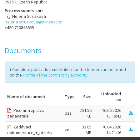
793 51, Czech Republic
Process supervisor
Ing. Helena Strušková
helena.struskova@alinvest.cz
+420 720846635
Documents
Complete public documentation for the tender can be found
on the
Profile of the contracting authority
.
Uploaded
Name of document
Type
Size
on
Písemná zpráva
251.56
16.06.2026
pzz
zadavatele
KB
13:18:43
Zadávací
33.85
10.04.2026
zd
dokumentace_+_přílohy
MB
14:21:16