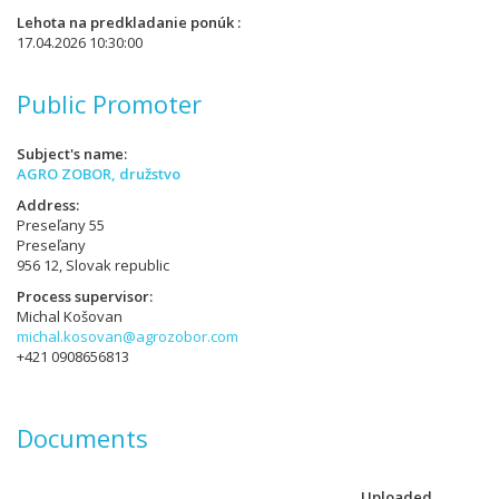
Lehota na predkladanie ponúk
17.04.2026 10:30:00
Public Promoter
Subject's name
AGRO ZOBOR, družstvo
Address
Preseľany 55
Preseľany
956 12, Slovak republic
Process supervisor
Michal Košovan
michal.kosovan@agrozobor.com
+421 0908656813
Documents
Uploaded