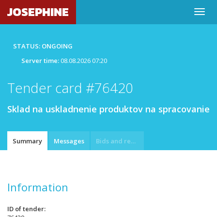
JOSEPHINE
STATUS: ONGOING
Server time:
08.08.2026 07:20
Tender card #76420
Sklad na uskladnenie produktov na spracovanie
Summary
Messages
Bids and requests
Information
ID of tender