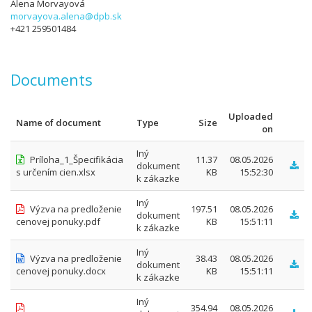
Alena Morvayová
morvayova.alena@dpb.sk
+421 259501484
Documents
Uploaded
Name of document
Type
Size
on
Iný
Príloha_1_Špecifikácia
11.37
08.05.2026
dokument
s určením cien.xlsx
KB
15:52:30
k zákazke
Iný
Výzva na predloženie
197.51
08.05.2026
dokument
cenovej ponuky.pdf
KB
15:51:11
k zákazke
Iný
Výzva na predloženie
38.43
08.05.2026
dokument
cenovej ponuky.docx
KB
15:51:11
k zákazke
Iný
354.94
08.05.2026