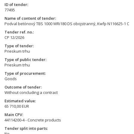
ID of tender
77495
Name of content of tender
Podval betónový TBS 1000 WRi180 DS obojstranný, Kwfp N116625-1 C
Tender ref. no.
CP 12/2026
Type of tender
Prieskum trhu
Type of public tender
Prieskum trhu
Type of procurement
Goods
Outcome of tender
Without concluding a contract
Estimated value
65 710,00 EUR
Main CPV
44114200-4 - Concrete products
Tender split into parts
No