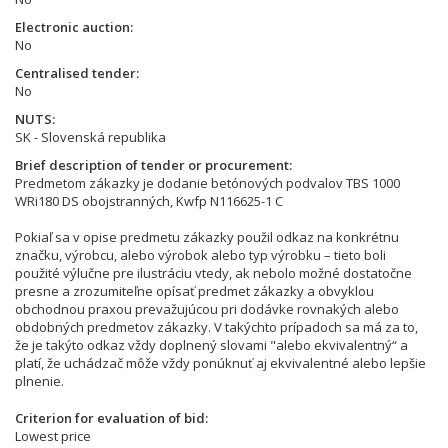
Electronic auction
No
Centralised tender
No
NUTS
SK - Slovenská republika
Brief description of tender or procurement
Predmetom zákazky je dodanie betónových podvalov TBS 1000
WRi180 DS obojstranných, Kwfp N116625-1 C
Pokiaľ sa v opise predmetu zákazky použil odkaz na konkrétnu
značku, výrobcu, alebo výrobok alebo typ výrobku – tieto boli
použité výlučne pre ilustráciu vtedy, ak nebolo možné dostatočne
presne a zrozumiteľne opísať predmet zákazky a obvyklou
obchodnou praxou prevažujúcou pri dodávke rovnakých alebo
obdobných predmetov zákazky. V takýchto prípadoch sa má za to,
že je takýto odkaz vždy doplnený slovami "alebo ekvivalentný“ a
platí, že uchádzač môže vždy ponúknuť aj ekvivalentné alebo lepšie
plnenie.
Criterion for evaluation of bid
Lowest price