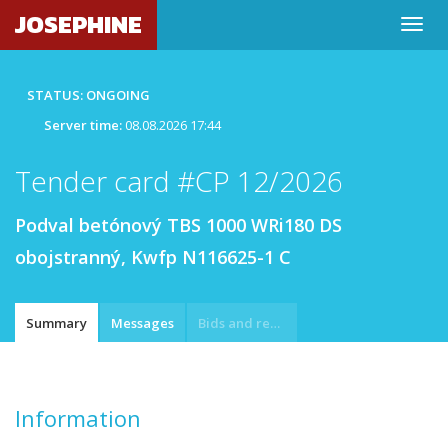
JOSEPHINE
STATUS: ONGOING
Server time:
08.08.2026 17:44
Tender card #CP 12/2026
Podval betónový TBS 1000 WRi180 DS
obojstranný, Kwfp N116625-1 C
Summary
Messages
Bids and requests
Information