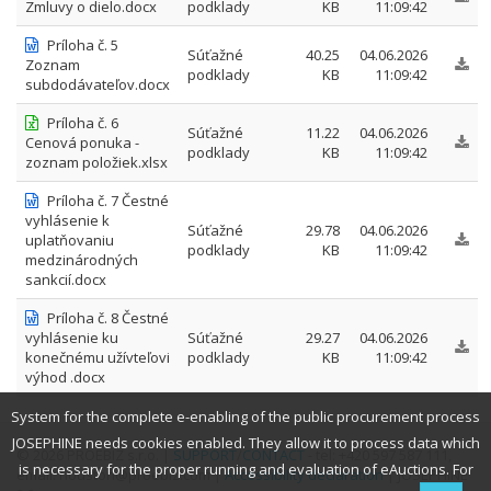
Zmluvy o dielo.docx
podklady
KB
11:09:42
Príloha č. 5
Súťažné
40.25
04.06.2026
Zoznam
podklady
KB
11:09:42
subdodávateľov.docx
Príloha č. 6
Súťažné
11.22
04.06.2026
Cenová ponuka -
podklady
KB
11:09:42
zoznam položiek.xlsx
Príloha č. 7 Čestné
vyhlásenie k
Súťažné
29.78
04.06.2026
uplatňovaniu
podklady
KB
11:09:42
medzinárodných
sankcií.docx
Príloha č. 8 Čestné
vyhlásenie ku
Súťažné
29.27
04.06.2026
konečnému užívteľovi
podklady
KB
11:09:42
výhod .docx
System for the complete e-enabling of the public procurement process
JOSEPHINE needs cookies enabled. They allow it to process data which
© 2026 PROEBIZ s.r.o. |
SUPPORT
/
CONTACT
- tel: +420 597 587 111,
is necessary for the proper running and evaluation of eAuctions. For
email: houston@proebiz.com |
Accessibility declaration
| JOSEPHINE