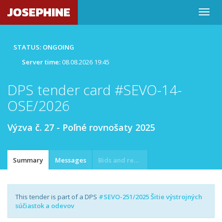
JOSEPHINE
STATUS: ONGOING
Server time:
08.08.2026 19:45
DPS tender card #SEVO-14-
OSE/2026
Výzva č. 27 - Poľné rovnošaty 2025
Summary
Messages
Bids and requests
This tender is part of a DPS
#SEVO-251/2025 Šitie výstrojných
súčiastok a odevov