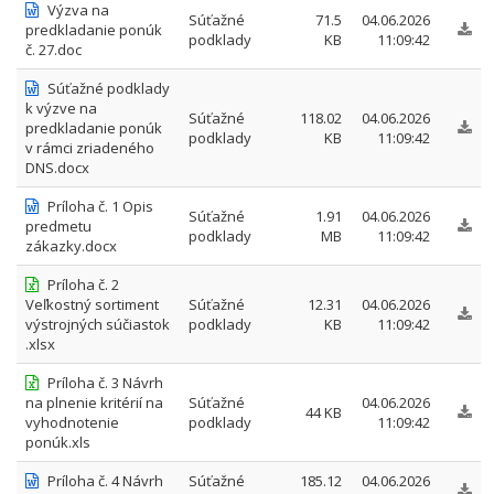
Výzva na
Súťažné
71.5
04.06.2026
predkladanie ponúk
podklady
KB
11:09:42
č. 27.doc
Súťažné podklady
k výzve na
Súťažné
118.02
04.06.2026
predkladanie ponúk
podklady
KB
11:09:42
v rámci zriadeného
DNS.docx
Príloha č. 1 Opis
Súťažné
1.91
04.06.2026
predmetu
podklady
MB
11:09:42
zákazky.docx
Príloha č. 2
Veľkostný sortiment
Súťažné
12.31
04.06.2026
výstrojných súčiastok
podklady
KB
11:09:42
.xlsx
Príloha č. 3 Návrh
na plnenie kritérií na
Súťažné
04.06.2026
44 KB
vyhodnotenie
podklady
11:09:42
ponúk.xls
Príloha č. 4 Návrh
Súťažné
185.12
04.06.2026