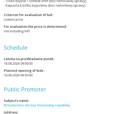
- Tričko bojové / combat shirt (bez nehorľavej úpravy),
- Kapucňa k tričku bojovému (bez nehorľavej úpravy).
Criterion for evaluation of bid
Lowest price
For evaluation the price is determined
not including VAT
Schedule
Lehota na predkladanie ponúk
16.06.2026 09:00:00
Planned opening of bids
16.06.2026 09:30:00
Public Promoter
Subject's name
Ministerstvo obrany Slovenskej republiky
Address