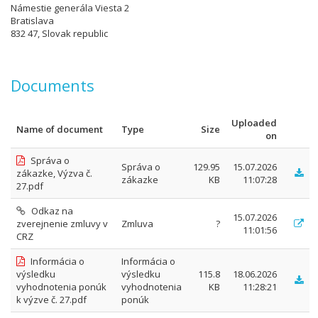
Námestie generála Viesta 2
Bratislava
832 47, Slovak republic
Documents
Uploaded
Name of document
Type
Size
on
Správa o
Správa o
129.95
15.07.2026
zákazke, Výzva č.
zákazke
KB
11:07:28
27.pdf
Odkaz na
15.07.2026
zverejnenie zmluvy v
Zmluva
?
11:01:56
CRZ
Informácia o
Informácia o
výsledku
výsledku
115.8
18.06.2026
vyhodnotenia ponúk
vyhodnotenia
KB
11:28:21
k výzve č. 27.pdf
ponúk