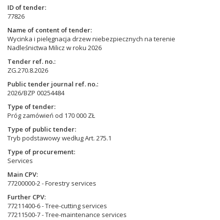
ID of tender
77826
Name of content of tender
Wycinka i pielęgnacja drzew niebezpiecznych na terenie
Nadleśnictwa Milicz w roku 2026
Tender ref. no.
ZG.270.8.2026
Public tender journal ref. no.
2026/BZP 00254484
Type of tender
Próg zamówień od 170 000 ZŁ
Type of public tender
Tryb podstawowy według Art. 275.1
Type of procurement
Services
Main CPV
77200000-2 - Forestry services
Further CPV
77211400-6 - Tree-cutting services
77211500-7 - Tree-maintenance services