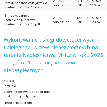
Works
20.11
21.05.2026
braku podstaw wykl_drzewa
concession
KB
13:08:48
niebezp._21.05.2026.docx
Ogłoszenie o
Works
131.42
21.05.2026
zamówieniu_drzewa
concession
KB
13:08:48
niebezp._21.05.2026.pdf
Wykonywanie usługi dotyczącej wycinki
i pielęgnacji drzew niebezpiecznych na
terenie Nadleśnictwa Milicz w roku 2026
- część nr 1 - usunięcie drzew
niebezpiecznych
Status
Ongoing
Criterion for evaluation of bid
Best price-quality ratio
Electronic auction