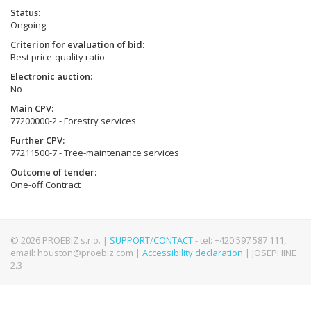
Status
Ongoing
Criterion for evaluation of bid
Best price-quality ratio
Electronic auction
No
Main CPV
77200000-2 - Forestry services
Further CPV
77211500-7 - Tree-maintenance services
Outcome of tender
One-off Contract
© 2026 PROEBIZ s.r.o. |
SUPPORT
/
CONTACT
- tel: +420 597 587 111,
email: houston@proebiz.com |
Accessibility declaration
| JOSEPHINE
2.3