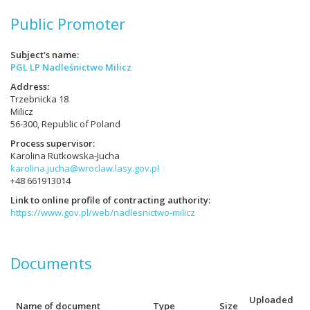
Public Promoter
Subject's name
PGL LP Nadleśnictwo Milicz
Address
Trzebnicka 18
Milicz
56-300, Republic of Poland
Process supervisor
Karolina Rutkowska-Jucha
karolina.jucha@wroclaw.lasy.gov.pl
+48 661913014
Link to online profile of contracting authority
https://www.gov.pl/web/nadlesnictwo-milicz
Documents
Uploaded
Name of document
Type
Size