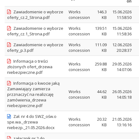
on
Zawiadomienie o wyborze
Works
146.3
15.06.2026
oferty_cz.2_Strona.pdf
concession
KB
11:58:50
Zawiadomienie o wyborze
Works
139.51
15.06.2026
oferty_cz.1_Strona.pdf
concession
KB
11:58:36
Zawiadomienie o wyborze
Works
111.09
12.06.2026
oferty_p.3.pdf
concession
KB
20:28:37
Informacja o treści
Works
259.88
29.05.2026
złożonych ofert_drzewa
concession
KB
14:07:06
niebezpieczne.pdf
Informacja o kwocie jaką
Zamawiający zamierza
Works
44.62
26.05.2026
przznaczyć na realizcaję
concession
KB
14:05:18
zamówienia_drzewa
niebezpieczne.pdf
Zał. nr 4 do SWZ_ośw.o
Works
20.32
21.05.2026
spe.wa._drzewa
concession
KB
13:16:16
niebezp._21.05.2026.docx
załącznik nr 2 do