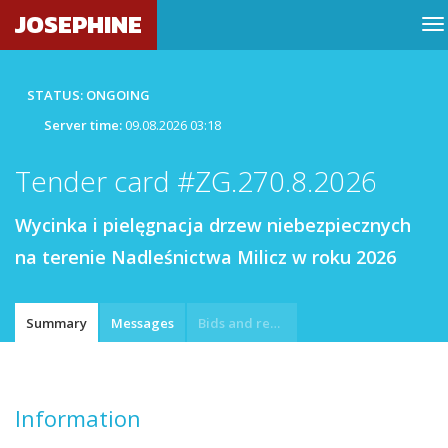
JOSEPHINE
STATUS: ONGOING
Server time:
09.08.2026 03:18
Tender card #ZG.270.8.2026
Wycinka i pielęgnacja drzew niebezpiecznych
na terenie Nadleśnictwa Milicz w roku 2026
Summary
Messages
Bids and requests
Information