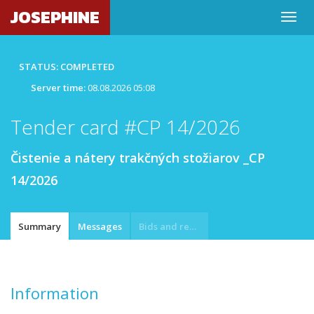
JOSEPHINE
STATUS: COMPLETED
Server time:
08.08.2026 05:08
Tender card #CP 14/2026
Čistenie a nátery trakčných stožiarov _CP
14/2026
Summary
Messages
Bids and requests
Information