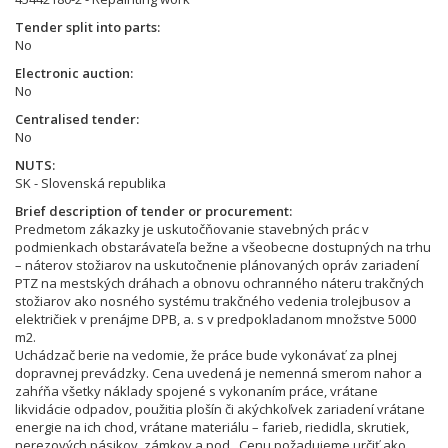
Tender split into parts
No
Electronic auction
No
Centralised tender
No
NUTS
SK - Slovenská republika
Brief description of tender or procurement
Predmetom zákazky je uskutočňovanie stavebných prác v
podmienkach obstarávateľa bežne a všeobecne dostupných na trhu
– náterov stožiarov na uskutočnenie plánovaných opráv zariadení
PTZ na mestských dráhach a obnovu ochranného náteru trakčných
stožiarov ako nosného systému trakčného vedenia trolejbusov a
električiek v prenájme DPB, a. s v predpokladanom množstve 5000
m2.
Uchádzač berie na vedomie, že práce bude vykonávať za plnej
dopravnej prevádzky. Cena uvedená je nemenná smerom nahor a
zahŕňa všetky náklady spojené s vykonaním práce, vrátane
likvidácie odpadov, použitia plošín či akýchkoľvek zariadení vrátane
energie na ich chod, vrátane materiálu – farieb, riedidla, skrutiek,
nerezových pásikov, zámkov a pod.. Cenu požadujeme určiť ako