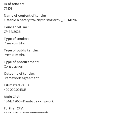
ID of tender
77853
Name of content of tender
Čistenie a nátery trakčných stožiarov _CP 14/2026
Tender ref. no.
CP 14/2026
Type of tender
Prieskum trhu
Type of public tender
Prieskum trhu
Type of procurement
Construction
Outcome of tender
Framework Agreement
Estimated value
400 000,00 EUR
Main CPV
45442190-5 - Paint-stripping work
Further CPV
45442180-2 - Repainting work