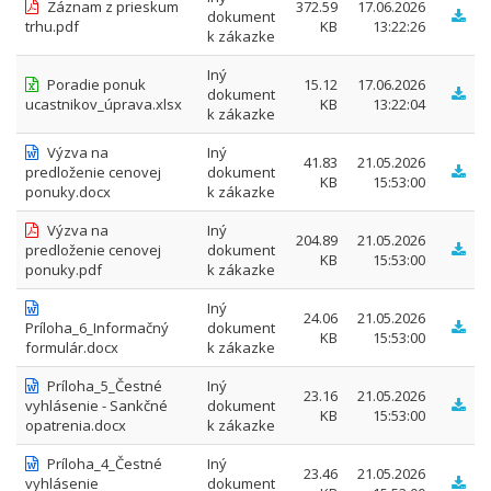
Záznam z prieskum
372.59
17.06.2026
dokument
trhu.pdf
KB
13:22:26
k zákazke
Iný
Poradie ponuk
15.12
17.06.2026
dokument
ucastnikov_úprava.xlsx
KB
13:22:04
k zákazke
Výzva na
Iný
41.83
21.05.2026
predloženie cenovej
dokument
KB
15:53:00
ponuky.docx
k zákazke
Výzva na
Iný
204.89
21.05.2026
predloženie cenovej
dokument
KB
15:53:00
ponuky.pdf
k zákazke
Iný
24.06
21.05.2026
Príloha_6_Informačný
dokument
KB
15:53:00
formulár.docx
k zákazke
Príloha_5_Čestné
Iný
23.16
21.05.2026
vyhlásenie - Sankčné
dokument
KB
15:53:00
opatrenia.docx
k zákazke
Príloha_4_Čestné
Iný
23.46
21.05.2026
vyhlásenie
dokument