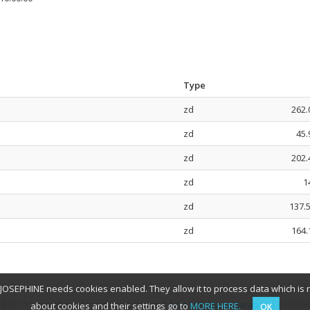
Type
zd
262.
zd
45.
zd
202.
zd
1
zd
137.
zd
164.
JOSEPHINE needs cookies enabled. They allow it to process data which is 
97 587 111, email: houston@proebiz.com |
Accessibility declaration
| JOSEPHI
about cookies and their settings go to
MORE HERE.
OK