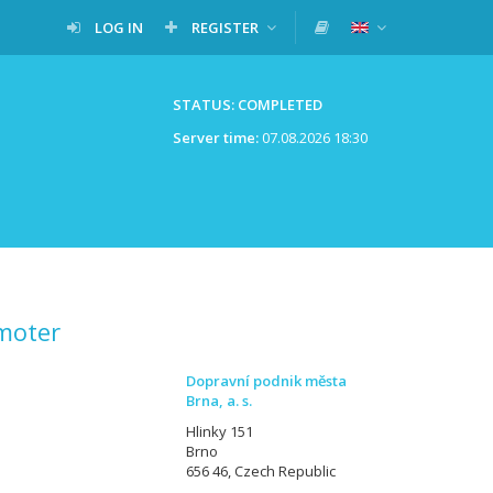
LOG IN
REGISTER
STATUS: COMPLETED
Server time:
07.08.2026 18:30
moter
Dopravní podnik města
Brna, a. s.
Hlinky 151
Brno
656 46, Czech Republic