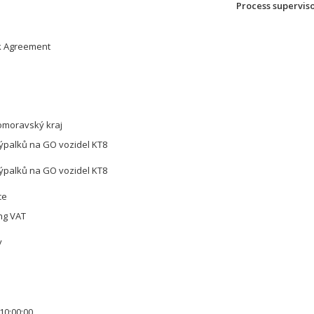
Process supervis
 Agreement
homoravský kraj
ýpalků na GO vozidel KT8
ýpalků na GO vozidel KT8
ce
ing VAT
y
10:00:00