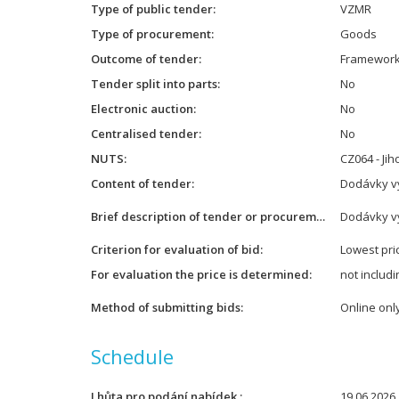
Type of public tender
VZMR
Type of procurement
Goods
Outcome of tender
Framework
Tender split into parts
No
Electronic auction
No
Centralised tender
No
NUTS
CZ064 - Ji
Content of tender
Dodávky v
Brief description of tender or procurement
Dodávky v
Criterion for evaluation of bid
Lowest pri
For evaluation the price is determined
not includ
Method of submitting bids
Online onl
Schedule
Lhůta pro podání nabídek
19.06.2026 