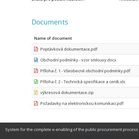
Documents
Name of document
Poptávková dokumentace.pdf
Obchodní podmínky - vzor smlouvy.docx
Příloha č. 1 - Všeobecné obchodní podmínky.pdf
Příloha č. 2 - Technická specifikace a ceník.xls
výkresová dokumentace.zip
Požadavky na elektronickou komunikaci.pdf
System for the complete e-enabling of the public procurement process 
© 2026 PROEBIZ s.r.o. |
SUPPORT
/
CONTACT
- tel: +420 5