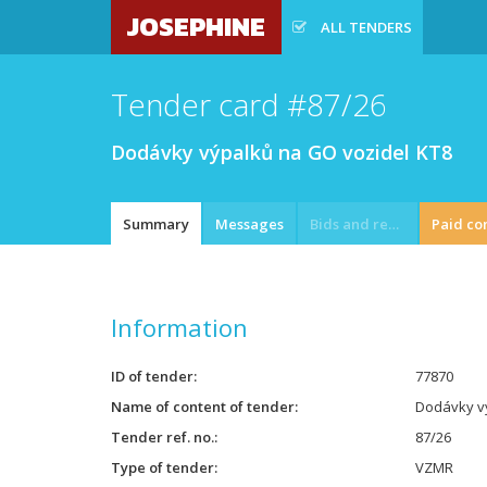
JOSEPHINE
ALL TENDERS
Tender card #87/26
Dodávky výpalků na GO vozidel KT8
Summary
Messages
Bids and requests
Paid co
Information
ID of tender
77870
Name of content of tender
Dodávky v
Tender ref. no.
87/26
Type of tender
VZMR