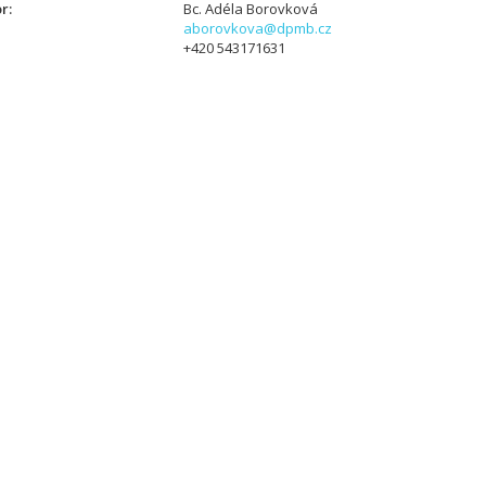
or
Bc. Adéla Borovková
aborovkova@dpmb.cz
+420 543171631