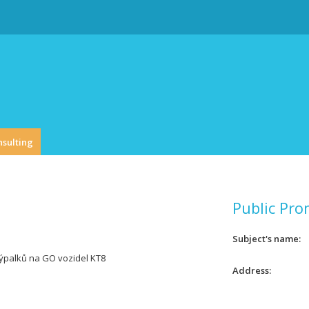
nsulting
Public Pro
Subject's name
ýpalků na GO vozidel KT8
Address