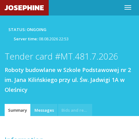
JOSEPHINE
STATUS: ONGOING
Server time:
08.08.2026 22:53
Tender card #MT.481.7.2026
Roboty budowlane w Szkole Podstawowej nr 2
im. Jana Kilińskiego przy ul. Św. Jadwigi 1A w
Oleśnicy
Summary
Messages
Bids and requests