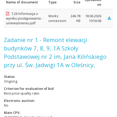
Name of document
Type
Size
on
7.26 Informacja o
Works
246.78
18.06.2026
wyniku postępowania -
concession
KB
10:56:06
unieważnieniu.pdf
Zadanie nr 1 - Remont elewacji
budynków 7, 8, 9, 1A Szkoły
Podstawowej nr 2 im. Jana Kilińskiego
przy ul. Św. Jadwigi 1A w Oleśnicy.
Status
Ongoing
Criterion for evaluation of bid
Best price-quality ratio
Electronic auction
No
Main CPV