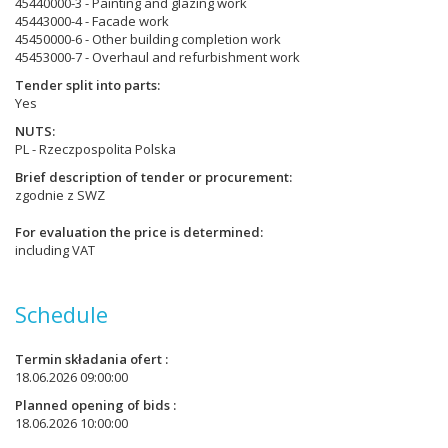
45440000-3 - Painting and glazing work
45443000-4 - Facade work
45450000-6 - Other building completion work
45453000-7 - Overhaul and refurbishment work
Tender split into parts
Yes
NUTS
PL - Rzeczpospolita Polska
Brief description of tender or procurement
zgodnie z SWZ
For evaluation the price is determined
including VAT
Schedule
Termin składania ofert
18.06.2026 09:00:00
Planned opening of bids
18.06.2026 10:00:00