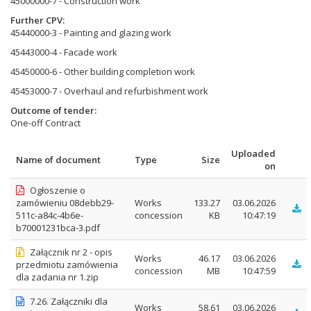
45000000-7 - Construction work
Further CPV
45440000-3 - Painting and glazing work
45443000-4 - Facade work
45450000-6 - Other building completion work
45453000-7 - Overhaul and refurbishment work
Outcome of tender
One-off Contract
Uploaded
Name of document
Type
Size
on
Ogłoszenie o
zamówieniu 08debb29-
Works
133.27
03.06.2026
511c-a84c-4b6e-
concession
KB
10:47:19
b70001231bca-3.pdf
Załącznik nr 2 - opis
Works
46.17
03.06.2026
przedmiotu zamówienia
concession
MB
10:47:59
dla zadania nr 1.zip
7.26. Załączniki dla
Works
58.61
03.06.2026