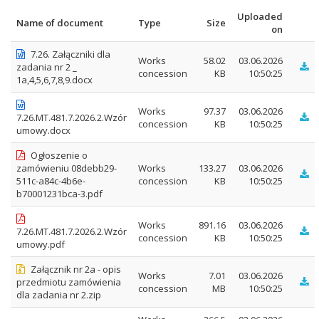
Uploaded
Name of document
Type
Size
on
7.26. Załączniki dla
Works
58.02
03.06.2026
zadania nr 2 _
concession
KB
10:50:25
1a,4,5,6,7,8,9.docx
Works
97.37
03.06.2026
7.26.MT.481.7.2026.2.Wzór
concession
KB
10:50:25
umowy.docx
Ogłoszenie o
zamówieniu 08debb29-
Works
133.27
03.06.2026
511c-a84c-4b6e-
concession
KB
10:50:25
b70001231bca-3.pdf
Works
891.16
03.06.2026
7.26.MT.481.7.2026.2.Wzór
concession
KB
10:50:25
umowy.pdf
Załącznik nr 2a - opis
Works
7.01
03.06.2026
przedmiotu zamówienia
concession
MB
10:50:25
dla zadania nr 2.zip