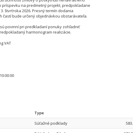
í účinnosti zmluvy o poskytnutí nenávratného
o príspevku na predmetný projekt, predpokladane
 3. štvrťroka 2026. Presný termín dodania
ch častí bude určený objednávkou obstarávateľa.
sú povinní pri predkladaní ponuky zohľadniť
redpokladaný harmonogram realizácie.
ing VAT
10:00:00
Type
Súťažné podklady
583