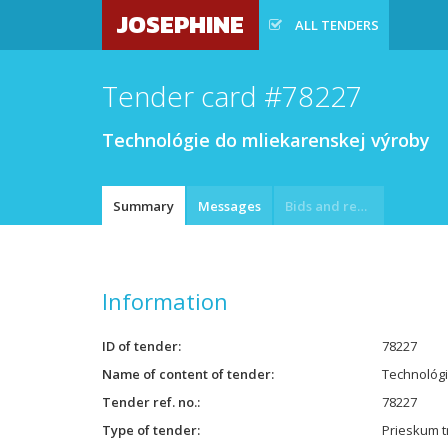
JOSEPHINE
ALL TENDERS
Tender card #78227
Technológie do mliekarenskej výroby
Summary
Messages
Bids and requests
Information
ID of tender
78227
Name of content of tender
Technológi
Tender ref. no.
78227
Type of tender
Prieskum t