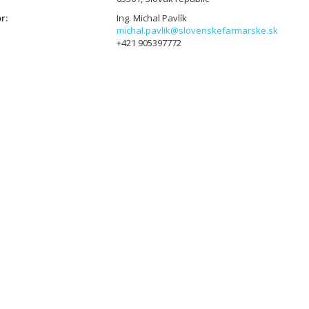
or
Ing. Michal Pavlík
michal.pavlik@slovenskefarmarske.sk
+421 905397772