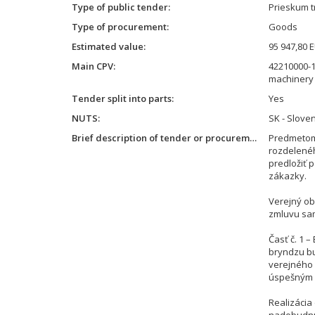
Type of public tender
Prieskum t
Type of procurement
Goods
Estimated value
95 947,80 
Main CPV
42210000-1
machinery
Tender split into parts
Yes
NUTS
SK - Slove
Brief description of tender or procurement
Predmetom
rozdelené
predložiť 
zákazky.
Verejný ob
zmluvu sam
Časť č. 1 
bryndzu b
verejného 
úspešným
Realizácia