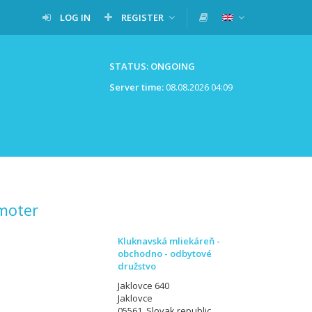
LOG IN
REGISTER
STATUS: ONGOING
Server time:
08.08.2026 04:09
moter
Kluknavská mliekáreň -
obchodno - odbytové
družstvo
Jaklovce 640
Jaklovce
05561, Slovak republic