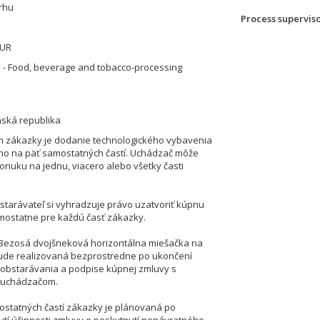
rhu
Process supervis
EUR
 - Food, beverage and tobacco-processing
nská republika
 zákazky je dodanie technologického vybavenia
ho na päť samostatných častí. Uchádzač môže
ponuku na jednu, viacero alebo všetky časti
starávateľ si vyhradzuje právo uzatvoriť kúpnu
ostatne pre každú časť zákazky.
– Bezosá dvojšneková horizontálna miešačka na
ude realizovaná bezprostredne po ukončení
obstarávania a podpise kúpnej zmluvy s
 uchádzačom.
 ostatných častí zákazky je plánovaná po