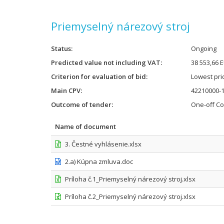
Priemyselný nárezový stroj
Status
Ongoing
Predicted value not including VAT
38 553,66 
Criterion for evaluation of bid
Lowest pri
Main CPV
42210000-1
Outcome of tender
One-off Co
Name of document
3. Čestné vyhlásenie.xlsx
2.a) Kúpna zmluva.doc
Príloha č.1_Priemyselný nárezový stroj.xlsx
Príloha č.2_Priemyselný nárezový stroj.xlsx