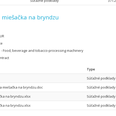
Súťažné podklady
371.
a miešačka na bryndzu
EUR
ce
 - Food, beverage and tobacco-processing machinery
ntract
Type
Súťažné podklady
a miešačka na bryndzu.doc
Súťažné podklady
čka na bryndzu.xlsx
Súťažné podklady
čka na bryndzu.xlsx
Súťažné podklady