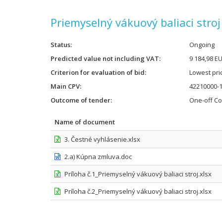
Priemyselný vákuový baliaci stroj
Status
Ongoing
Predicted value not including VAT
9 184,98 E
Criterion for evaluation of bid
Lowest pri
Main CPV
42210000-1
Outcome of tender
One-off Co
Name of document
3. Čestné vyhlásenie.xlsx
2.a) Kúpna zmluva.doc
Príloha č.1_Priemyselný vákuový baliaci stroj.xlsx
Príloha č.2_Priemyselný vákuový baliaci stroj.xlsx