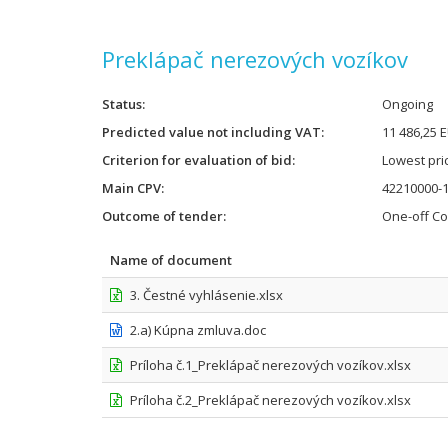
Preklápač nerezových vozíkov
Status
Ongoing
Predicted value not including VAT
11 486,25 
Criterion for evaluation of bid
Lowest pri
Main CPV
42210000-1
Outcome of tender
One-off Co
Name of document
3. Čestné vyhlásenie.xlsx
2.a) Kúpna zmluva.doc
Príloha č.1_Preklápač nerezových vozíkov.xlsx
Príloha č.2_Preklápač nerezových vozíkov.xlsx