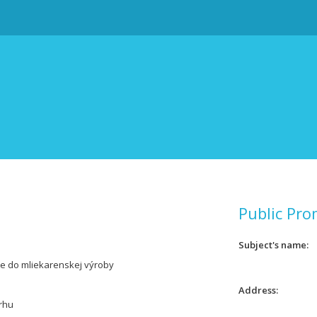
Public Pro
Subject's name
e do mliekarenskej výroby
Address
rhu