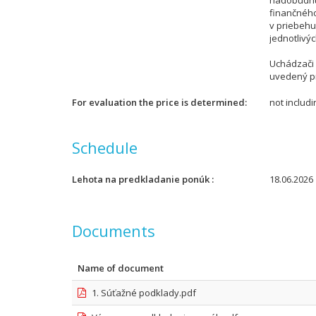
nadobudnut
finančnéh
v priebehu
jednotlivý
Uchádzači 
uvedený p
For evaluation the price is determined
not includ
Schedule
Lehota na predkladanie ponúk
18.06.2026 
Documents
Name of document
1. Súťažné podklady.pdf