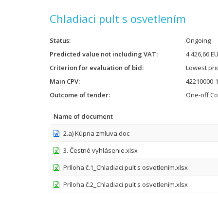
Chladiaci pult s osvetlením
Status
Ongoing
Predicted value not including VAT
4 426,66 E
Criterion for evaluation of bid
Lowest pri
Main CPV
42210000-1
Outcome of tender
One-off Co
Name of document
2.a) Kúpna zmluva.doc
3. Čestné vyhlásenie.xlsx
Príloha č.1_Chladiaci pult s osvetlením.xlsx
Príloha č.2_Chladiaci pult s osvetlením.xlsx