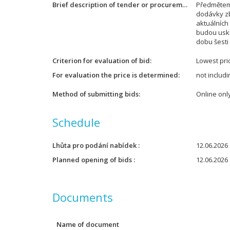
Brief description of tender or procurement
Předmětem 
dodávky zb
aktuálních
budou usku
dobu šesti
Criterion for evaluation of bid
Lowest pri
For evaluation the price is determined
not includ
Method of submitting bids
Online onl
Schedule
Lhůta pro podání nabídek
12.06.2026 
Planned opening of bids
12.06.2026 
Documents
Name of document