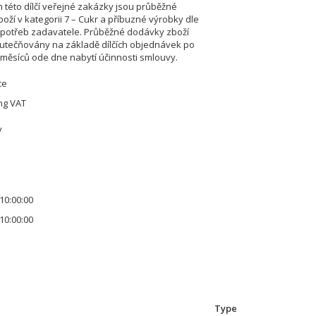
této dílčí veřejné zakázky jsou průběžné
oží v kategorii 7 – Cukr a příbuzné výrobky dle
 potřeb zadavatele. Průběžné dodávky zboží
tečňovány na základě dílčích objednávek po
 měsíců ode dne nabytí účinnosti smlouvy.
ce
ing VAT
y
10:00:00
10:00:00
Type