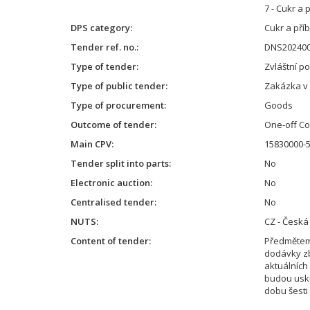
7 - Cukr a
DPS category
Cukr a pří
Tender ref. no.
DNS202400
Type of tender
Zvláštní p
Type of public tender
Zakázka v
Type of procurement
Goods
Outcome of tender
One-off Co
Main CPV
15830000-5
Tender split into parts
No
Electronic auction
No
Centralised tender
No
NUTS
CZ - Česká
Content of tender
Předmětem 
dodávky zb
aktuálních
budou usku
dobu šesti