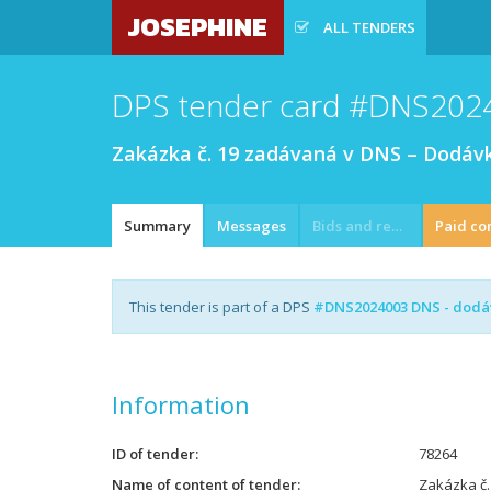
JOSEPHINE
ALL TENDERS
DPS tender card #DNS202
Zakázka č. 19 zadávaná v DNS – Dodávky
Summary
Messages
Bids and requests
Paid co
This tender is part of a DPS
#DNS2024003 DNS - dodáv
Information
ID of tender
78264
Name of content of tender
Zakázka č.