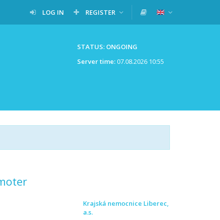
LOG IN
REGISTER
STATUS: ONGOING
Server time:
07.08.2026 10:55
moter
Krajská nemocnice Liberec,
a.s.