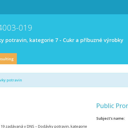
4003-019
 potravin, kategorie 7 - Cukr a příbuzné výrobky
nsulting
ky potravin
Public Pro
Subject's name
 19 zadávaná v DNS – Dodávky potravin, kategorie