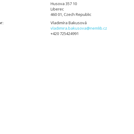
Husova 357 10
Liberec
460 01, Czech Republic
or
Vladimíra Bakusová
vladimira.bakusova@nemlib.cz
+420 725424991