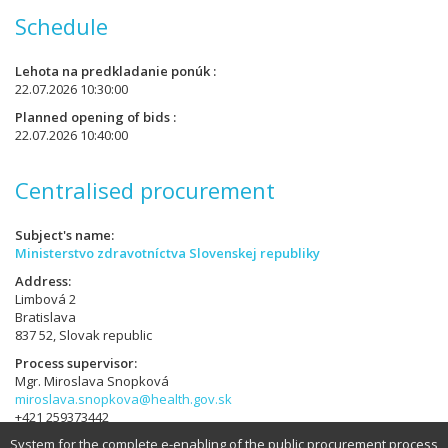
Schedule
Lehota na predkladanie ponúk
22.07.2026 10:30:00
Planned opening of bids
22.07.2026 10:40:00
Centralised procurement
Subject's name
Ministerstvo zdravotníctva Slovenskej republiky
Address
Limbová 2
Bratislava
837 52, Slovak republic
Process supervisor
Mgr. Miroslava Snopková
miroslava.snopkova@health.gov.sk
+421 259373442
System for the complete e-enabling of the public procurement process