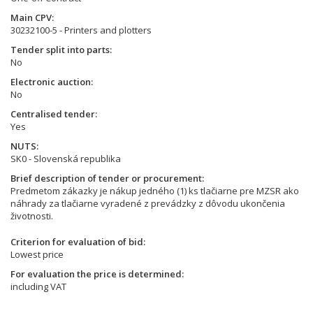
Main CPV
30232100-5 - Printers and plotters
Tender split into parts
No
Electronic auction
No
Centralised tender
Yes
NUTS
SK0 - Slovenská republika
Brief description of tender or procurement
Predmetom zákazky je nákup jedného (1) ks tlačiarne pre MZSR ako
náhrady za tlačiarne vyradené z prevádzky z dôvodu ukončenia
životnosti.
Criterion for evaluation of bid
Lowest price
For evaluation the price is determined
including VAT