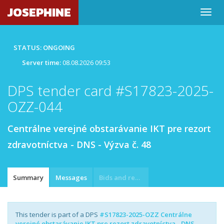
JOSEPHINE
STATUS: ONGOING
Server time:
08.08.2026 09:53
DPS tender card #S17823-2025-
OZZ-044
Centrálne verejné obstarávanie IKT pre rezort
zdravotníctva - DNS - Výzva č. 48
Summary
Messages
Bids and requests
This tender is part of a DPS
#S17823-2025-OZZ Centrálne
verejné obstarávanie IKT pre rezort zdravotníctva - DNS