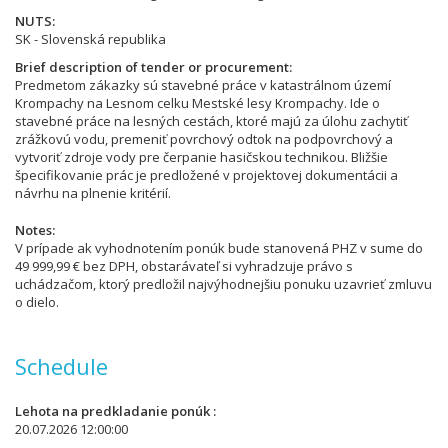
NUTS
SK - Slovenská republika
Brief description of tender or procurement
Predmetom zákazky sú stavebné práce v katastrálnom území
Krompachy na Lesnom celku Mestské lesy Krompachy. Ide o
stavebné práce na lesných cestách, ktoré majú za úlohu zachytiť
zrážkovú vodu, premeniť povrchový odtok na podpovrchový a
vytvoriť zdroje vody pre čerpanie hasičskou technikou. Bližšie
špecifikovanie prác je predložené v projektovej dokumentácii a
návrhu na plnenie kritérií.
Notes
V prípade ak vyhodnotením ponúk bude stanovená PHZ v sume do
49 999,99 € bez DPH, obstarávateľ si vyhradzuje právo s
uchádzačom, ktorý predložil najvýhodnejšiu ponuku uzavrieť zmluvu
o dielo.
Schedule
Lehota na predkladanie ponúk
20.07.2026 12:00:00