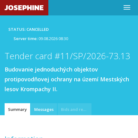
JOSEPHINE
STATUS: CANCELLED
Server time:
09.08.2026 08:30
Tender card #11/SP/2026-73.13
Budovanie jednoduchých objektov
protipovodňovej ochrany na území Mestských
lesov Krompachy II.
Summary
Messages
Bids and requests