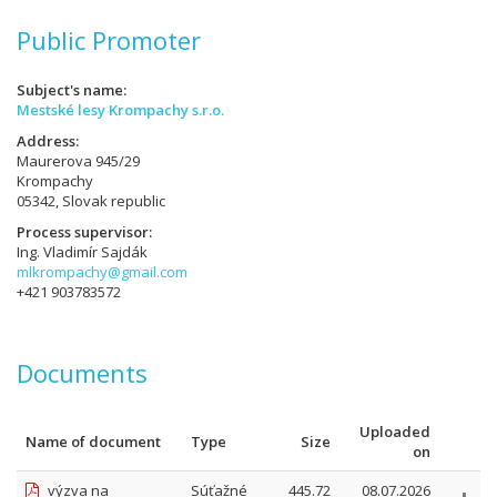
Public Promoter
Subject's name
Mestské lesy Krompachy s.r.o.
Address
Maurerova 945/29
Krompachy
05342, Slovak republic
Process supervisor
Ing. Vladimír Sajdák
mlkrompachy@gmail.com
+421 903783572
Documents
Uploaded
Name of document
Type
Size
on
výzva na
Súťažné
445.72
08.07.2026