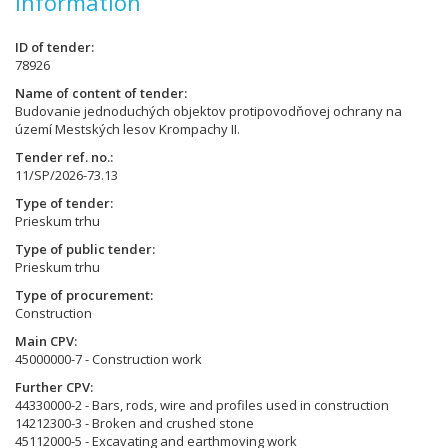
Information
ID of tender
78926
Name of content of tender
Budovanie jednoduchých objektov protipovodňovej ochrany na
území Mestských lesov Krompachy II.
Tender ref. no.
11/SP/2026-73.13
Type of tender
Prieskum trhu
Type of public tender
Prieskum trhu
Type of procurement
Construction
Main CPV
45000000-7 - Construction work
Further CPV
44330000-2 - Bars, rods, wire and profiles used in construction
14212300-3 - Broken and crushed stone
45112000-5 - Excavating and earthmoving work