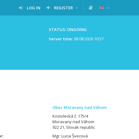
LOG IN
REGISTER
STATUS: ONGOING
Server time:
08.08.2026 10:57
Obec Moravany nad Váhom
Kostolecká č. 175/4
Moravany nad Váhom
922 21, Slovak republic
or
Mgr. Lucia Švecová