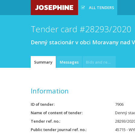
JOSEPHINE
ALL TENDERS
Tender card #28293/2020
Denný stacionár v obci Moravany nad
Summary
Messages
Bids and requests
Information
ID of tender
7906
Name of content of tender
Denný sta
Tender ref. no.
28293/202
Public tender journal ref. no.
45715 - WY