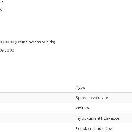
ce
VAT
09:00:00
(Online access to bids)
09:30:00
Type
Správa o zákazke
Zmluva
Iný dokument k zákazke
Ponuky uchádzačov