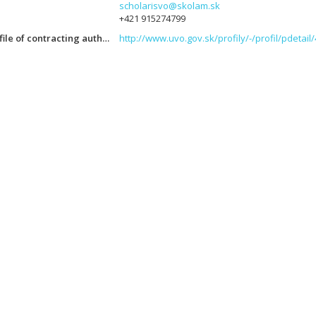
scholarisvo@skolam.sk
+421 915274799
Link to online profile of contracting authority
http://www.uvo.gov.sk/profily/-/profil/pdetail