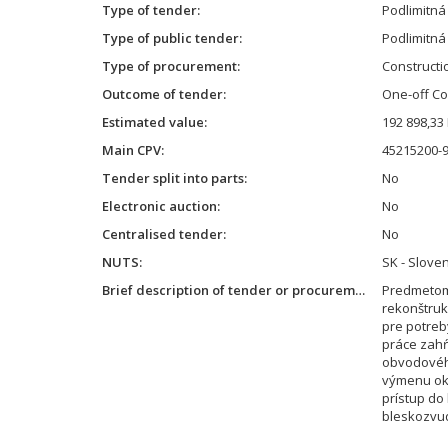
Type of tender
Podlimitn
Type of public tender
Podlimitná
Type of procurement
Constructi
Outcome of tender
One-off Co
Estimated value
192 898,33
Main CPV
45215200-9 
Tender split into parts
No
Electronic auction
No
Centralised tender
No
NUTS
SK - Slove
Brief description of tender or procurement
Predmetom
rekonštruk
pre potreb
práce zahŕ
obvodového
výmenu oki
prístup do
bleskozvud