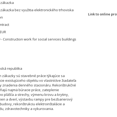
á zákazka
 zákazka bez využitia elektronického trhoviska
on
ntract
 EUR
- Construction work for social services buildings
nská republika
 zákazky sú stavebné práce týkajúce sa
cie existujúceho objektu vo vlastníctve žiadateľa
y zriadenia denného stacionáru. Rekonštrukčné
ňajú najmä búracie práce, zateplenie
 plášťa a strechy, výmenu krovu a krytiny,
en a dverí, výstavbu rampy pre bezbarierový
 budovy, rekonštrukciu elektroinštalácie a
u, zdravotechniky a vykurovania.