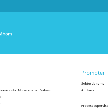
 Váhom
Promoter
Subject's name
cionár v obci Moravany nad Váhom
Address
0
P
Process supervis