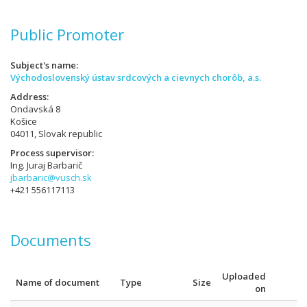
Public Promoter
Subject's name
Východoslovenský ústav srdcových a cievnych chorôb, a.s.
Address
Ondavská 8
Košice
04011, Slovak republic
Process supervisor
Ing. Juraj Barbarič
jbarbaric@vusch.sk
+421 556117113
Documents
Uploaded
Name of document
Type
Size
on