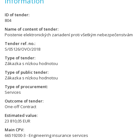
Information
ID of tender
804
Name of content of tender
Poistenie elektronických zariadení proti všetkým nebezpečenstvám
Tender ref. no.
S/05126/OVO/2018
Type of tender
Zákazka s nízkou hodnotou
Type of public tender
Zákazka s nízkou hodnotou
Type of procurement
Services
Outcome of tender
One-off Contract
Estimated value
23 810,05 EUR
Main CPV
66519200-3 - Engineering insurance services