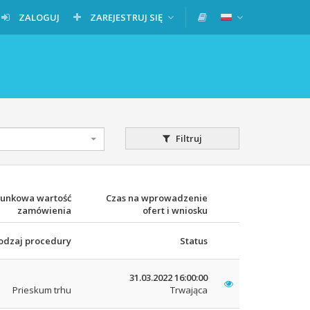
ZALOGUJ
ZAREJESTRUJ SIĘ
Filtruj
unkowa wartość
Czas na wprowadzenie
zamówienia
ofert i wniosku
odzaj procedury
Status
31.03.2022 16:00:00
Prieskum trhu
Trwająca