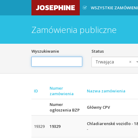
JOSEPHINE
WSZYSTKIE ZAMÓWIEN
Zamówienia publiczne
Wyszukiwanie
Status
Trwająca
×
Numer
ID
Nazwa zamówienia
zamówienia
Numer
Główny CPV
ogłoszenia BZP
Chladiarenské vozidlo - 18
19329
19329
-