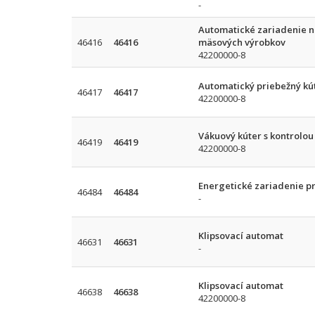
-
Automatické zariadenie na
46416
46416
mäsových výrobkov
42200000-8
Automatický priebežný kú
46417
46417
42200000-8
Vákuový kúter s kontrolo
46419
46419
42200000-8
Energetické zariadenie pr
46484
46484
-
Klipsovací automat
46631
46631
-
Klipsovací automat
46638
46638
42200000-8