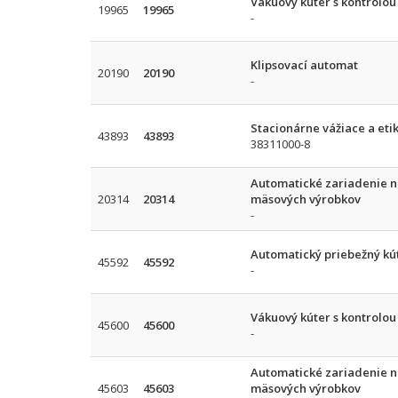
Vákuový kúter s kontrolo
19965
19965
-
Klipsovací automat
20190
20190
-
Stacionárne vážiace a eti
43893
43893
38311000-8
Automatické zariadenie na
20314
20314
mäsových výrobkov
-
Automatický priebežný kú
45592
45592
-
Vákuový kúter s kontrolo
45600
45600
-
Automatické zariadenie na
45603
45603
mäsových výrobkov