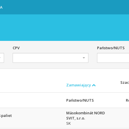
IA
CPV
Państwo/NUTS
Szac
Zamawiający
Państwo/NUTS
R
Mäsokombinát NORD
 paliet
SVIT, s.r.o.
SK