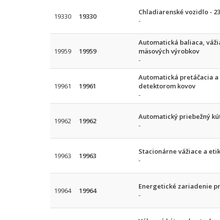
Chladiarenské vozidlo - 23
19330
19330
-
Automatická baliaca, váži
19959
19959
mäsových výrobkov
-
Automatická pretáčacia a 
19961
19961
detektorom kovov
-
Automatický priebežný kú
19962
19962
-
Stacionárne vážiace a eti
19963
19963
-
Energetické zariadenie pr
19964
19964
-