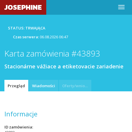
JOSEPHINE
STATUS: TRWAJĄCA
Czas serwera:
06.08.2026 06:47
Karta zamówienia #43893
Stacionárne vážiace a etiketovacie zariadenie
Przegląd
Wiadomości
Oferty/wnioski
Informacje
ID zamówienia