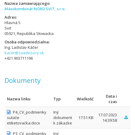
Nazwa zamawiającego
Mäsokombinát NORD SVIT, s.r.o.
Adres
Hlavná 5
Svit
05921, Republika Słowacka
Osoba odpowiedzialna
Ing. Ladislav Káčer
kacer@zaadvisory.sk
+421 903711196
Dokumenty
Data i
Nazwa linku
Typ
Wielkość
czas
P4_CV_podmienky
Iný
17.07.2023
sutaže
dokument
17.51 KB
14:39:58
etiketovačka.docx
k zákazke
P3_CV_podmienky
Iný