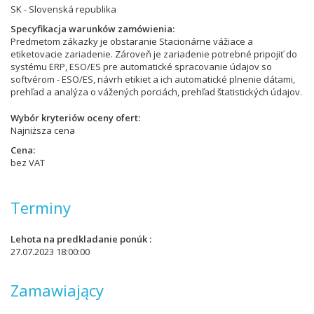
SK - Slovenská republika
Specyfikacja warunków zamówienia
Predmetom zákazky je obstaranie Stacionárne vážiace a
etiketovacie zariadenie. Zároveň je zariadenie potrebné pripojiť do
systému ERP, ESO/ES pre automatické spracovanie údajov so
softvérom - ESO/ES, návrh etikiet a ich automatické plnenie dátami,
prehľad a analýza o vážených porciách, prehľad štatistických údajov.
Wybór kryteriów oceny ofert
Najniższa cena
Cena
bez VAT
Terminy
Lehota na predkladanie ponúk
27.07.2023 18:00:00
Zamawiający