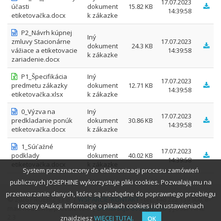
17.07.2023
účasti
dokument
15.82 KB
14:39:58
etiketovačka.docx
k zákazke
P2_Návrh kúpnej
Iný
zmluvy Stacionárne
17.07.2023
dokument
24.3 KB
vážiace a etiketovacie
14:39:58
k zákazke
zariadenie.docx
P1_Špecifikácia
Iný
17.07.2023
predmetu zákazky
dokument
12.71 KB
14:39:58
etiketovačka.xlsx
k zákazke
0_Výzva na
Iný
17.07.2023
predkladanie ponúk
dokument
30.86 KB
14:39:58
etiketovačka.docx
k zákazke
1_Súťažné
Iný
17.07.2023
podklady
dokument
40.02 KB
14:39:58
etiketovačka.docx
k zákazke
System przeznaczony do elektronizacji procesu zamówień
publicznych JOSEPHINE wykorzystuje pliki cookies. Pozwalają mu na
przetwarzanie danych, które są niezbędne do poprawnego przebiegu
© 2026 PROEBIZ s.r.o. |
WSPARCIE
/
KONTAKT
- tel.: +48 222 139 900, e-
i oceny eAukcji. Informacje o plikach cookies i ich ustawieniach
mail: houston@proebiz.com |
Deklaracja dostępności
| JOSEPHINE
2.3
znajdziesz
WIĘCEJ TUTAJ.
OK