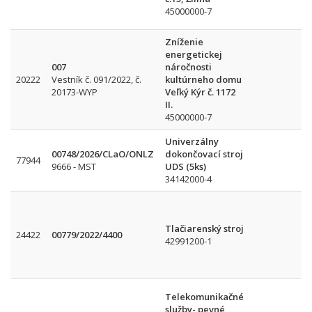
45000000-7
Zníženie
energetickej
007
náročnosti
20222
Vestník č. 091/2022, č.
kultúrneho domu
20173-WYP
Veľký Kýr č. 1172
II.
45000000-7
Univerzálny
00748/2026/CLaO/ONLZ
dokončovací stroj
77944
9666 - MST
UDS (5ks)
34142000-4
Tlačiarenský stroj
24422
00779/2022/4400
42991200-1
Telekomunikačné
služby- pevné