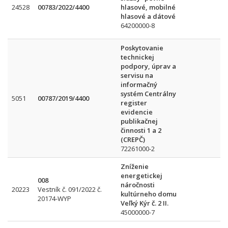
24528
00783/2022/4400
hlasové, mobilné
hlasové a dátové
64200000-8
Poskytovanie
technickej
podpory, úprav a
servisu na
informačný
systém Centrálny
5051
00787/2019/4400
register
evidencie
publikačnej
činnosti 1 a 2
(CREPČ)
72261000-2
Zníženie
energetickej
008
náročnosti
20223
Vestník č. 091/2022 č.
kultúrneho domu
20174-WYP
Veľký Kýr č. 2 II.
45000000-7