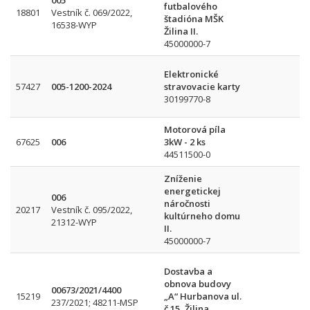
005
futbalového
18801
Vestník č. 069/2022,
štadióna MŠK
16538-WYP
Žilina II.
45000000-7
Elektronické
57427
005-1200-2024
stravovacie karty
30199770-8
Motorová píla
67625
006
3kW - 2 ks
44511500-0
Zníženie
energetickej
006
náročnosti
20217
Vestník č. 095/2022,
kultúrneho domu
21312-WYP
II.
45000000-7
Dostavba a
obnova budovy
00673/2021/4400
15219
„A“ Hurbanova ul.
237/2021; 48211-MSP
č.15, Žilina