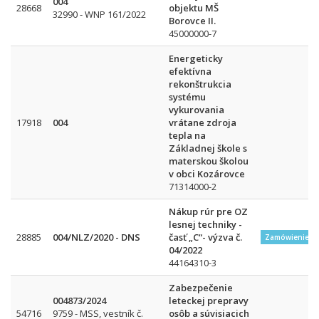
004
28668
objektu MŠ
32990 - WNP 161/2022
Borovce II.
45000000-7
Energeticky
efektívna
rekonštrukcia
systému
vykurovania
17918
004
vrátane zdroja
tepla na
Základnej škole s
materskou školou
v obci Kozárovce
71314000-2
Nákup rúr pre OZ
lesnej techniky -
28885
004/NLZ/2020 - DNS
časť „C“- výzva č.
Zamówienie w
04/2022
44164310-3
Zabezpečenie
004873/2024
leteckej prepravy
54716
9759 - MSS, vestník č.
osôb a súvisiacich