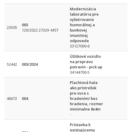
Modernizácia
laboratória pre
vyšetrovanie
003
humorálnej a
23505
120/2022 27329 -MST
bunkovej
imunitnej
odpovede
33127000-6
Úžitkové vozidlo
na prepravu
52442
003/2024
potravín - pick up
34144700-5
Plachtová hala
ako prístrešok
pre ovce s
46672
004
hradením/ bez
hradenia, rozmer
minimalne 8x4m
-
Prístavba k
existujúcemu