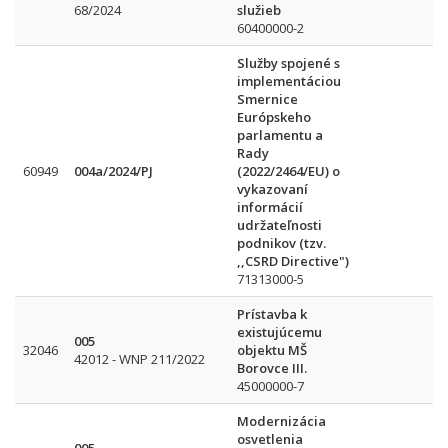
68/2024
služieb
60400000-2
Služby spojené s
implementáciou
Smernice
Európskeho
parlamentu a
Rady
60949
004a/2024/PJ
(2022/2464/EU) o
vykazovaní
informácií
udržateľnosti
podnikov (tzv.
,,CSRD Directive")
71313000-5
Prístavba k
existujúcemu
005
32046
objektu MŠ
42012 - WNP 211/2022
Borovce III.
45000000-7
Modernizácia
osvetlenia