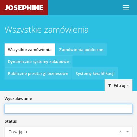
JOSEPHINE
Wszystkie zamówienia
Wszystkie zamówienia
Zamówienia publiczne
Dynamiczne systemy zakupowe
Publiczne przetargi biznesowe
Systemy kwalifikacji
Filtruj
Wyszukiwanie
Status
Trwająca
×