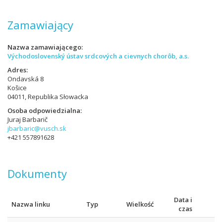
Zamawiający
Nazwa zamawiającego
Východoslovenský ústav srdcových a cievnych chorôb, a.s.
Adres
Ondavská 8
Košice
04011, Republika Słowacka
Osoba odpowiedzialna
Juraj Barbarič
jbarbaric@vusch.sk
+421 557891628
Dokumenty
Data i
Nazwa linku
Typ
Wielkość
czas