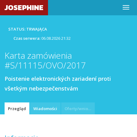
JOSEPHINE
STATUS: TRWAJĄCA
Czas serwera:
06.08.2026 21:32
Karta zamówienia
#S/11115/OVO/2017
Poistenie elektronických zariadení proti
všetkým nebezpečenstvám
Przegląd
Wiadomości
Oferty/wnioski