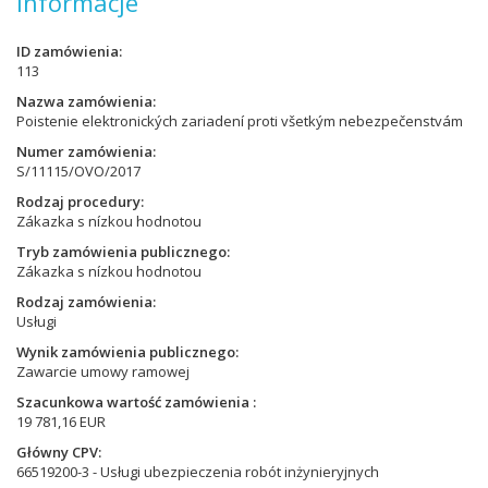
Informacje
ID zamówienia
113
Nazwa zamówienia
Poistenie elektronických zariadení proti všetkým nebezpečenstvám
Numer zamówienia
S/11115/OVO/2017
Rodzaj procedury
Zákazka s nízkou hodnotou
Tryb zamówienia publicznego
Zákazka s nízkou hodnotou
Rodzaj zamówienia
Usługi
Wynik zamówienia publicznego
Zawarcie umowy ramowej
Szacunkowa wartość zamówienia
19 781,16 EUR
Główny CPV
66519200-3 - Usługi ubezpieczenia robót inżynieryjnych