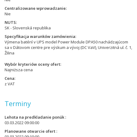
Centralizowane wprowadzanie
Nie
NUTS
SK - Slovenská republika
Specyfikacja warunków zamówienia
Výmena batérií v UPS model Power Module DPA50 nachádzajúcom
sa v Dátovom centre pre výskum a vývoj (DC VaV), Univerzitná ul. č. 1,
Žilina
Wybór kryteriów oceny ofert
Najniższa cena
Cena
z VAT
Terminy
Lehota na predkladanie ponúk
03.03.2022 09:00:00
Planowane otwarcie ofert
03.03.2022 09:10:00