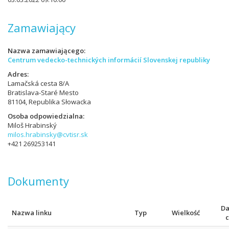
Zamawiający
Nazwa zamawiającego
Centrum vedecko-technických informácií Slovenskej republiky
Adres
Lamačská cesta 8/A
Bratislava-Staré Mesto
81104, Republika Słowacka
Osoba odpowiedzialna
Miloš Hrabinský
milos.hrabinsky@cvtisr.sk
+421 269253141
Dokumenty
Da
Nazwa linku
Typ
Wielkość
c