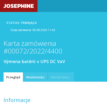
JOSEPHINE
STATUS: TRWAJĄCA
Czas serwera:
06.08.2026 11:43
Karta zamówienia
#00072/2022/4400
Výmena batérii v UPS DC VaV
Przegląd
Wiadomości
Oferty/wnioski
Informacje