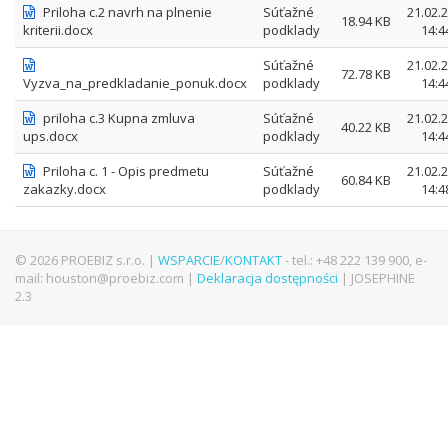
Priloha c.2 navrh na plnenie
Súťažné
21.02.
18.94 KB
kriterii.docx
podklady
14:4
Súťažné
21.02.
72.78 KB
Vyzva_na_predkladanie_ponuk.docx
podklady
14:4
priloha c.3 Kupna zmluva
Súťažné
21.02.
40.22 KB
ups.docx
podklady
14:4
Priloha c. 1 - Opis predmetu
Súťažné
21.02.
60.84 KB
zakazky.docx
podklady
14:4
© 2026 PROEBIZ s.r.o. |
WSPARCIE
/
KONTAKT
- tel.: +48 222 139 900, e-
mail: houston@proebiz.com |
Deklaracja dostępności
| JOSEPHINE
2.3