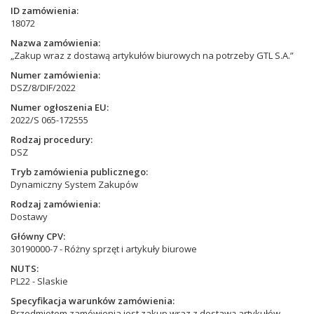
ID zamówienia
18072
Nazwa zamówienia
„Zakup wraz z dostawą artykułów biurowych na potrzeby GTL S.A.”
Numer zamówienia
DSZ/8/DIF/2022
Numer ogłoszenia EU
2022/S 065-172555
Rodzaj procedury
DSZ
Tryb zamówienia publicznego
Dynamiczny System Zakupów
Rodzaj zamówienia
Dostawy
Główny CPV
30190000-7 - Różny sprzęt i artykuły biurowe
NUTS
PL22 - Slaskie
Specyfikacja warunków zamówienia
Przedmiotem zamówienia jest zakup wraz z dostawą artykułów