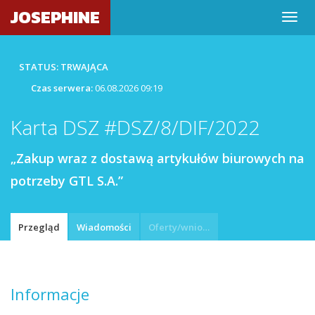
JOSEPHINE
STATUS: TRWAJĄCA
Czas serwera:
06.08.2026 09:19
Karta DSZ #DSZ/8/DIF/2022
„Zakup wraz z dostawą artykułów biurowych na
potrzeby GTL S.A.”
Przegląd
Wiadomości
Oferty/wnioski
Informacje