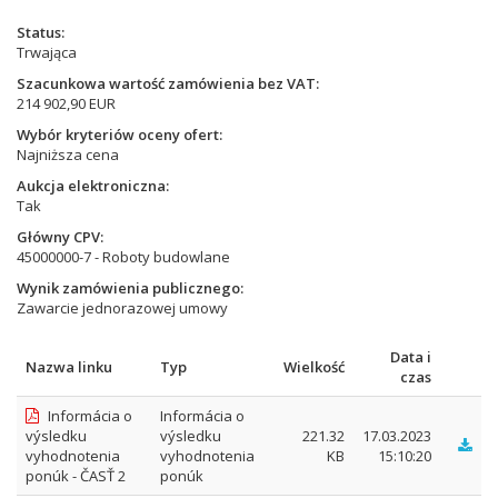
Status
Trwająca
Szacunkowa wartość zamówienia bez VAT
214 902,90 EUR
Wybór kryteriów oceny ofert
Najniższa cena
Aukcja elektroniczna
Tak
Główny CPV
45000000-7 - Roboty budowlane
Wynik zamówienia publicznego
Zawarcie jednorazowej umowy
Data i
Nazwa linku
Typ
Wielkość
czas
Informácia o
Informácia o
výsledku
výsledku
221.32
17.03.2023
vyhodnotenia
vyhodnotenia
KB
15:10:20
ponúk - ČASŤ 2
ponúk