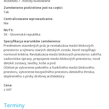
45000000-7 - Roboty budowlane
Zamówienie podzielone jest na części
Tak
Centralizowane wprowadzanie
Nie
NUTS
SK - Slovenská republika
Specyfikacja warunków zamówienia
Predmetom stavebných prác je revitalizácia medzi blokových
priestorov a výmenu starých detských zostáv, ktoré nespĺňajú
normové kritéria. Revitalizácia medzi blokových priestorov zahŕňa
sadovnícke úpravy, prepojenie medzi blokových priestorov, nové
detské zostavy, lavičky, koše a pod.
Účelom je vytvorenie pekného a funkčného medzi blokového
priestoru, vytvorenie bezpečného priestoru detského ihriska,
doplneného o prvky drobnej architektúry.
Cena
z VAT
Terminy