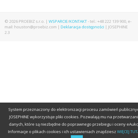
© 2026 PROEBIZ s.r.o. |
WSPARCIE
/
KONTAKT
- tel.: +48 222 139 900, e-
mail: houston@proebiz.com |
Deklaracja dostępności
| JOSEPHINE
2.3
System przeznaczony do elektronizacji procesu zamówień publiczny
JOSEPHINE wykorzystuje pliki cookies. Pozwalają mu na przetwarzan
danych, które są niezbędne do poprawnego przebiegu i oceny eAukcj
Informacje o plikach cookies i ich ustawieniach znajdziesz
WIĘCEJ TUTA