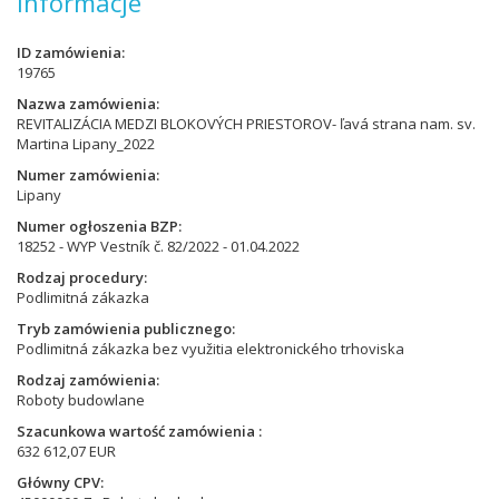
Informacje
ID zamówienia
19765
Nazwa zamówienia
REVITALIZÁCIA MEDZI BLOKOVÝCH PRIESTOROV- ľavá strana nam. sv.
Martina Lipany_2022
Numer zamówienia
Lipany
Numer ogłoszenia BZP
18252 - WYP Vestník č. 82/2022 - 01.04.2022
Rodzaj procedury
Podlimitná zákazka
Tryb zamówienia publicznego
Podlimitná zákazka bez využitia elektronického trhoviska
Rodzaj zamówienia
Roboty budowlane
Szacunkowa wartość zamówienia
632 612,07 EUR
Główny CPV