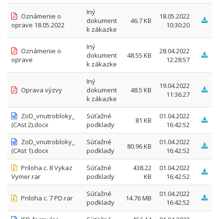
Iný
Oznámenie o
18.05.2022
dokument
46.7 KB
oprave 18.05.2022
10:30:20
k zákazke
Iný
Oznámenie o
28.04.2022
dokument
48.55 KB
oprave
12:28:57
k zákazke
Iný
19.04.2022
Oprava výzvy
dokument
48.5 KB
11:36:27
k zákazke
ZoD_vnutrobloky_
Súťažné
01.04.2022
81 KB
(CAst 2).docx
podklady
16:42:52
ZoD_vnutrobloky_
Súťažné
01.04.2022
80.96 KB
(CAst 1).docx
podklady
16:42:52
Priloha c. 8 Vykaz
Súťažné
438.22
01.04.2022
Vymer.rar
podklady
KB
16:42:52
Súťažné
01.04.2022
Priloha c. 7 PD.rar
14.76 MB
podklady
16:42:52