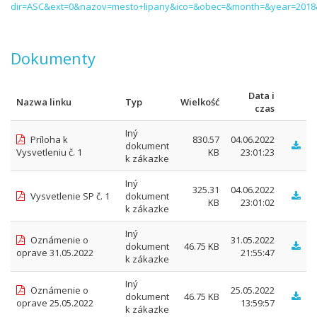
dir=ASC&ext=0&nazov=mesto+lipany&ico=&obec=&month=&year=2018
Dokumenty
Data i
Nazwa linku
Typ
Wielkość
czas
Iný
Príloha k
830.57
04.06.2022
dokument
Vysvetleniu č. 1
KB
23:01:23
k zákazke
Iný
325.31
04.06.2022
Vysvetlenie SP č. 1
dokument
KB
23:01:02
k zákazke
Iný
Oznámenie o
31.05.2022
dokument
46.75 KB
oprave 31.05.2022
21:55:47
k zákazke
Iný
Oznámenie o
25.05.2022
dokument
46.75 KB
oprave 25.05.2022
13:59:57
k zákazke