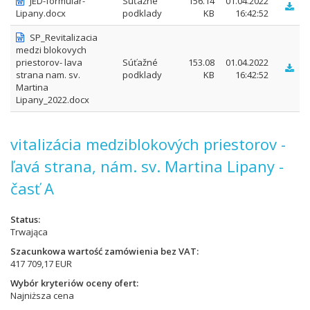
JED-formular-
Súťažné
156.14
01.04.2022
Lipany.docx
podklady
KB
16:42:52
SP_Revitalizacia
medzi blokovych
priestorov- lava
Súťažné
153.08
01.04.2022
strana nam. sv.
podklady
KB
16:42:52
Martina
Lipany_2022.docx
vitalizácia medziblokových priestorov -
ľavá strana, nám. sv. Martina Lipany -
časť A
Status
Trwająca
Szacunkowa wartość zamówienia bez VAT
417 709,17 EUR
Wybór kryteriów oceny ofert
Najniższa cena