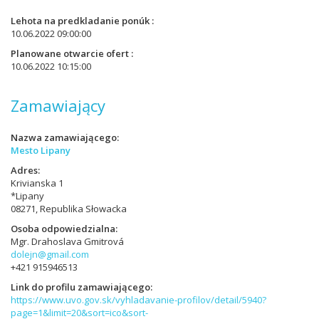
Lehota na predkladanie ponúk
10.06.2022 09:00:00
Planowane otwarcie ofert
10.06.2022 10:15:00
Zamawiający
Nazwa zamawiającego
Mesto Lipany
Adres
Krivianska 1
*Lipany
08271, Republika Słowacka
Osoba odpowiedzialna
Mgr. Drahoslava Gmitrová
dolejn@gmail.com
+421 915946513
Link do profilu zamawiającego
https://www.uvo.gov.sk/vyhladavanie-profilov/detail/5940?
page=1&limit=20&sort=ico&sort-