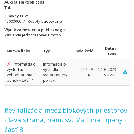
Aukcja elektroniczna
Tak
Główny CPV
45000000-7 - Roboty budowlane
Wynik zamówienia publicznego
Zawarcie jednorazowej umowy
Data i
Nazwa linku
Typ
Wielkość
czas
Informácia o
Informácia o
výsledku
výsledku
221.29
17.03.2023
vyhodnotenia
vyhodnotenia
KB
15:09:01
ponúk - ČASŤ 1
ponúk
Revitalizácia medziblokových priestorov
- ľavá strana, nám. sv. Martina Lipany -
časť B