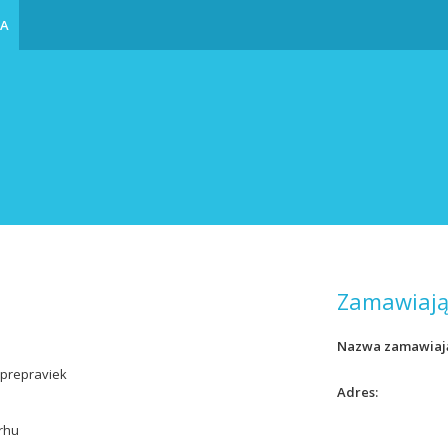
IA
Zamawiają
Nazwa zamawiaj
prepraviek
Adres
rhu