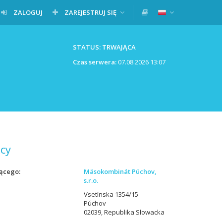
ZALOGUJ
ZAREJESTRUJ SIĘ
STATUS: TRWAJĄCA
Czas serwera:
07.08.2026 13:07
cy
ącego
Mäsokombinát Púchov,
s.r.o.
Vsetínska 1354/15
Púchov
02039, Republika Słowacka