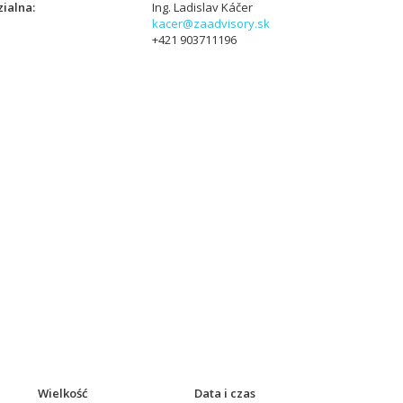
ialna
Ing. Ladislav Káčer
kacer@zaadvisory.sk
+421 903711196
Wielkość
Data i czas