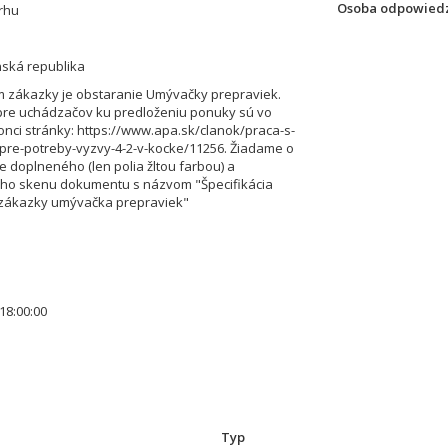
Osoba odpowiedz
rhu
nská republika
 zákazky je obstaranie Umývačky prepraviek.
 pre uchádzačov ku predloženiu ponuky sú vo
onci stránky: https://www.apa.sk/clanok/praca-s-
pre-potreby-vyzvy-4-2-v-kocke/11256. Žiadame o
e doplneného (len polia žltou farbou) a
ho skenu dokumentu s názvom "Špecifikácia
zákazky umývačka prepraviek"
18:00:00
Typ