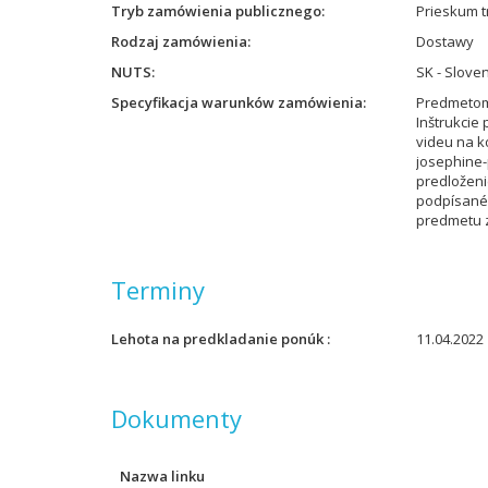
Tryb zamówienia publicznego
Prieskum t
Rodzaj zamówienia
Dostawy
NUTS
SK - Slove
Specyfikacja warunków zamówienia
Predmetom
Inštrukcie
videu na k
josephine-
predloženi
podpísané
predmetu 
Terminy
Lehota na predkladanie ponúk
11.04.2022 
Dokumenty
Nazwa linku