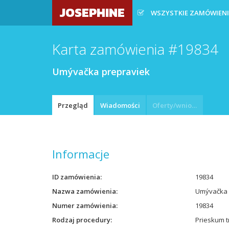
JOSEPHINE
WSZYSTKIE ZAMÓWIEN
Karta zamówienia #19834
Umývačka prepraviek
Przegląd
Wiadomości
Oferty/wnioski
Informacje
ID zamówienia
19834
Nazwa zamówienia
Umývačka 
Numer zamówienia
19834
Rodzaj procedury
Prieskum t