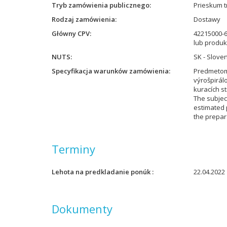
Tryb zamówienia publicznego
Prieskum t
Rodzaj zamówienia
Dostawy
Główny CPV
42215000-
lub produk
NUTS
SK - Slove
Specyfikacja warunków zamówienia
Predmetom 
výrošpirál
kuracích s
The subjec
estimated p
the prepara
Terminy
Lehota na predkladanie ponúk
22.04.2022 
Dokumenty