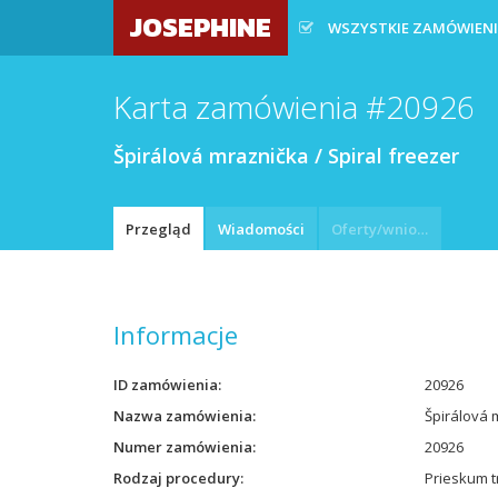
JOSEPHINE
WSZYSTKIE ZAMÓWIEN
Karta zamówienia #20926
Špirálová mraznička / Spiral freezer
Przegląd
Wiadomości
Oferty/wnioski
Informacje
ID zamówienia
20926
Nazwa zamówienia
Špirálová 
Numer zamówienia
20926
Rodzaj procedury
Prieskum t