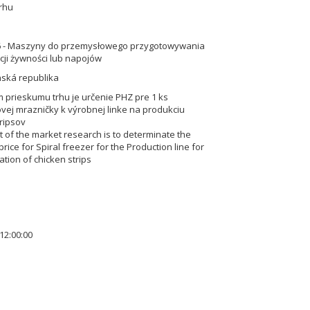
rhu
6 - Maszyny do przemysłowego przygotowywania
cji żywności lub napojów
nská republika
prieskumu trhu je určenie PHZ pre 1 ks
ovej mrazničky k výrobnej linke na produkciu
tripsov
t of the market research is to determinate the
rice for Spiral freezer for the Production line for
tion of chicken strips
12:00:00