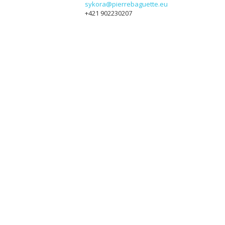
sykora@pierrebaguette.eu
+421 902230207