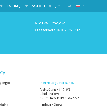
ZALOGUJ
ZAREJESTRUJ SIĘ
STATUS: TRWAJĄCA
Czas serwera:
07.08.2026 07:12
cy
ącego
Pierre Baguette s. r. o.
Veľkoúľanská 1716/9
Sládkovičovo
92521, Republika Słowacka
ialna
Ľudovit Sýkora