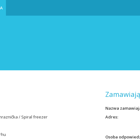
IA
Zamawiają
Nazwa zamawiaj
mraznička / Spiral freezer
Adres
rhu
Osoba odpowiedz