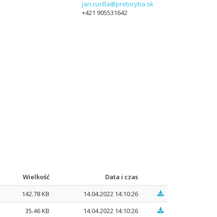
jan.curilla@pretoryba.sk
+421 905531642
Wielkość
Data i czas
142.78 KB
14.04.2022 14:10:26
35.46 KB
14.04.2022 14:10:26