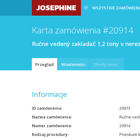
JOSEPHINE
WSZYSTKIE ZAMÓWIEN
Karta zamówienia #20914
Ručne vedený zakladač 1,2 tony v ner
Przegląd
Wiadomości
Oferty/wnioski
Informacje
ID zamówienia
20973
Nazwa zamówienia
Ručne ved
Numer zamówienia
20914
Rodzaj procedury
Prieskum t