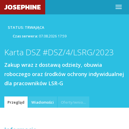
JOSEPHINE
STATUS: TRWAJĄCA
Czas serwera:
07.08.2026 17:59
Karta DSZ #DSZ/4/LSRG/2023
Zakup wraz z dostawą odzieży, obuwia
roboczego oraz środków ochrony indywidualnej
dla pracowników LSR-G
Przegląd
Wiadomości
Oferty/wnioski