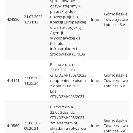
sprostowanie
oczywistej omyłki
pisarskiej dot.
Górnośląskie
21.07.2023
nazwy projektu
424850
Inne
Towarzystwo
12:31:13
Komisji Europejskiej
Lotnicze S.A.
oraz Europejskiej
Agencji
Wykonawczej ds.
Klimatu,
Infrastruktury i
Środowiska (CINEA).
Pismo z dnia
23.06.2023 l.dz.
GTL/DZM/1002/2023
Górnośląskie
23.06.2023
414141
uzupełnienie pisma
Inne
Towarzystwo
11:35:34
z dnia 22.06.2023
Lotnicze S.A.
l.dz.
GTL/DZM/996/2023
Pismo z dnia
22.06.2023 ldz.
GTL/DZM/996/2023
Górnośląskie
22.06.2023
zmiana terminu
413560
Inne
Towarzystwo
09:20:21
składania i otwarcia
Lotnicze S.A.