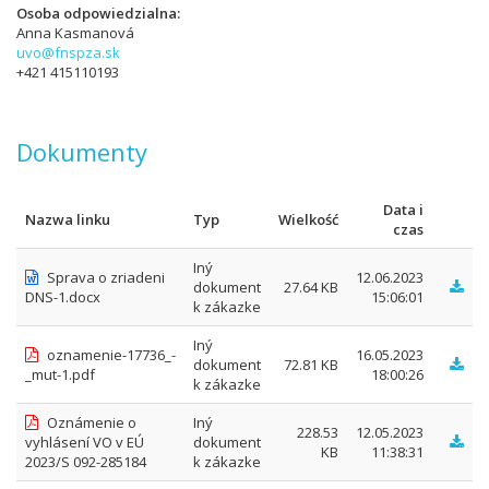
Osoba odpowiedzialna
Anna Kasmanová
uvo@fnspza.sk
+421 415110193
Dokumenty
Data i
Nazwa linku
Typ
Wielkość
czas
Iný
Sprava o zriadeni
12.06.2023
dokument
27.64 KB
DNS-1.docx
15:06:01
k zákazke
Iný
oznamenie-17736_-
16.05.2023
dokument
72.81 KB
_mut-1.pdf
18:00:26
k zákazke
Oznámenie o
Iný
228.53
12.05.2023
vyhlásení VO v EÚ
dokument
KB
11:38:31
2023/S 092-285184
k zákazke