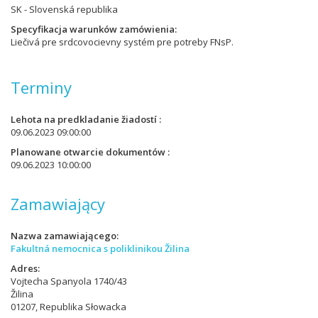
SK - Slovenská republika
Specyfikacja warunków zamówienia
Liečivá pre srdcovocievny systém pre potreby FNsP.
Terminy
Lehota na predkladanie žiadostí
09.06.2023 09:00:00
Planowane otwarcie dokumentów
09.06.2023 10:00:00
Zamawiający
Nazwa zamawiającego
Fakultná nemocnica s poliklinikou Žilina
Adres
Vojtecha Spanyola 1740/43
Žilina
01207, Republika Słowacka