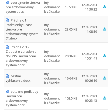
zverejnenie Lieciva
Iný
12.05.2023
pre srdcovocievny
dokument
13.53 KB
11:30:22
sysem.docx
k zákazke
Priloha c.1
Podmienky ucasti
Iný
12.05.2023
Lieciva pre
dokument
23.05 KB
11:08:59
srdcovocievny sysem
k zákazke
(1).docx
Priloha c. 3 -
Ziadost o zaradenie
Iný
12.05.2023
do DNS Lieciva pree
dokument
20.36 KB
10:51:41
srdcovocievny
k zákazke
system.docx
Iný
cestne
12.05.2023
dokument
16.64 KB
vyhlasenie.docx
09:26:19
k zákazke
sutazne podklady -
Iný
Lieciva pre
12.05.2023
dokument
102.5 KB
srdcovocievny
09:23:43
k zákazke
system.docx