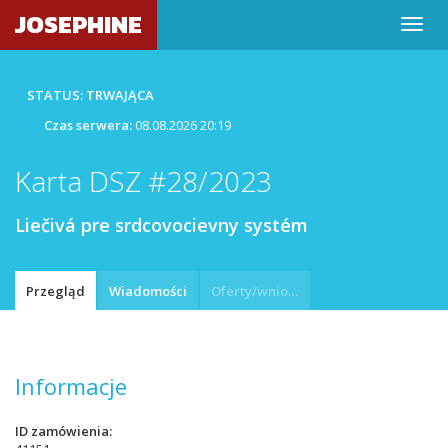
JOSEPHINE
STATUS: TRWAJĄCA
Czas serwera:
08.08.2026 20:19
Karta DSZ #28/2023
Liečivá pre srdcovocievny systém
Przegląd
Wiadomości
Oferty/wnioski
Informacje
ID zamówienia