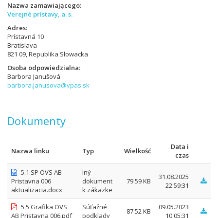
Nazwa zamawiającego
Verejné prístavy, a. s.
Adres
Prístavná 10
Bratislava
821 09, Republika Słowacka
Osoba odpowiedzialna
Barbora Janušová
barbora.janusova@vpas.sk
Dokumenty
Data i
Nazwa linku
Typ
Wielkość
czas
5.1 SP OVS AB
Iný
31.08.2025
Pristavna 006
dokument
79.59 KB
22:59:31
aktualizacia.docx
k zákazke
5.5 Grafika OVS
Súťažné
09.05.2023
87.52 KB
AB Pristavna 006.pdf
podklady
10:05:31