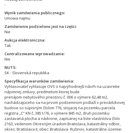
-
Wynik zamówienia publicznego
Umowa najmu
Zamówienie podzielone jest na części
Nie
Aukcja elektroniczna
Tak
Centralizowane wprowadzanie
Nie
NUTS
SK - Slovenská republika
Specyfikacja warunków zamówienia
Vyhlasovateľ vyhlasuje OVS o najvýhodnejší návrh na uzavretie
nájomnej zmluvy, predmetom ktorej bude
prenájom nebytového priestoru č. 006 o výmere 62,48 m2,
nachádzajúceho sa na prvom podzemnom podlaží v prevádzkovej
budove so súpisným číslom 776, stojacej na pozemku parcela
registra „C“ KN č. 3851/76, o výmere 845 m2, druh pozemku:
zastavaná plocha a nádvorie, zapísanej na liste vlastníctva číslo
2163, vedenom Okresným úradom Bratislava, katastrálny odbor,
okres: Bratislava II, obec: Bratislava- Ružinov, katastrálne územie: