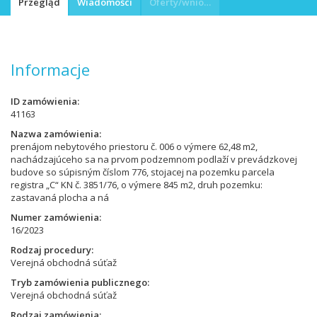
Przegląd
Wiadomości
Oferty/wnioski
Informacje
ID zamówienia
41163
Nazwa zamówienia
prenájom nebytového priestoru č. 006 o výmere 62,48 m2,
nachádzajúceho sa na prvom podzemnom podlaží v prevádzkovej
budove so súpisným číslom 776, stojacej na pozemku parcela
registra „C“ KN č. 3851/76, o výmere 845 m2, druh pozemku:
zastavaná plocha a ná
Numer zamówienia
16/2023
Rodzaj procedury
Verejná obchodná súťaž
Tryb zamówienia publicznego
Verejná obchodná súťaž
Rodzaj zamówienia