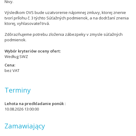
Nivy.
Výsledkom OVS bude uzatvorenie nájomnej zmluvy, ktorej znenie
tvorí prílohu č. 3 týchto Súťažných podmienok, a na dodržaní znenia
ktorej, vyhlasovateľ trvá.
Zdôrazňujeme potrebu zloženia zábezpeky v zmysle súťažných
podmienok.
Wybór kryteriów oceny ofert
Według SWZ
Cena
bez VAT
Terminy
Lehota na predkladanie ponúk
10.08.2026 13:00:00
Zamawiający