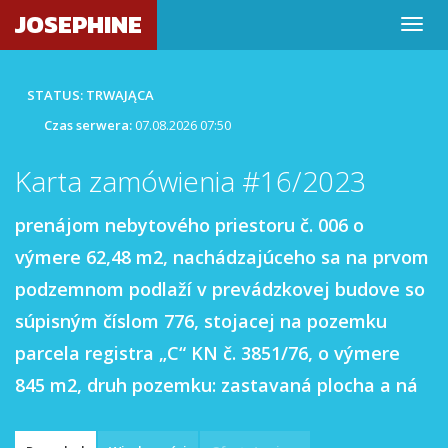
JOSEPHINE
STATUS: TRWAJĄCA
Czas serwera:
07.08.2026 07:50
Karta zamówienia #16/2023
prenájom nebytového priestoru č. 006 o
výmere 62,48 m2, nachádzajúceho sa na prvom
podzemnom podlaží v prevádzkovej budove so
súpisným číslom 776, stojacej na pozemku
parcela registra „C“ KN č. 3851/76, o výmere
845 m2, druh pozemku: zastavaná plocha a ná