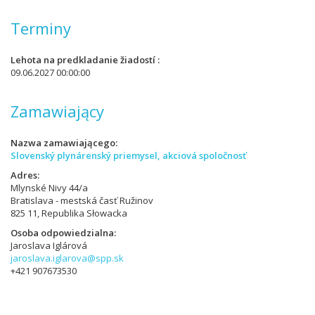
Terminy
Lehota na predkladanie žiadostí
09.06.2027 00:00:00
Zamawiający
Nazwa zamawiającego
Slovenský plynárenský priemysel, akciová spoločnosť
Adres
Mlynské Nivy 44/a
Bratislava - mestská časť Ružinov
825 11, Republika Słowacka
Osoba odpowiedzialna
Jaroslava Iglárová
jaroslava.iglarova@spp.sk
+421 907673530