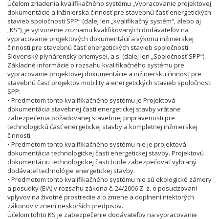
Účelom zriadenia kvalifikačného systému „Vypracovanie projektovej
dokumentácie a inžinierska činnosť pre stavebnú časť energetických
stavieb spoločnosti SPP“ (ďalej len „kvalifikačný systém“, alebo aj
„KS“), je vytvorenie zoznamu kvalifikovaných dodávateľov na
vypracovanie projektových dokumentácií a výkonu inžinierskej
činnosti pre stavebnú časť energetických stavieb spoločnosti
Slovenský plynárenský priemysel, a.s. (ďalej len „Spoločnosť SPP“).
Základné informácie o rozsahu kvalifikačného systému pre
vypracovanie projektovej dokumentácie a inžiniersku činnosť pre
stavebnú časť projektov mobility a energetických stavieb spoločnosti
SPP:
• Predmetom tohto kvalifikačného systému je Projektová
dokumentácia stavebnej časti energetickej stavby vrátane
zabezpečenia požadovanej stavebnej pripravenosti pre
technologickú časť energetickej stavby a kompletnej inžinierskej
činnosti.
• Predmetom tohto kvalifikačného systému nie je projektová
dokumentácia technologickej časti energetickej stavby. Projektovú
dokumentáciu technologickej časti bude zabezpečovať vybraný
dodávateľ technológie energetickej stavby.
• Predmetom tohto kvalifikačného systému nie sú ekologické zámery
a posudky (EIA) v rozsahu zákona č. 24/2006 Z. z. o posudzovaní
vplyvov na životné prostredie a o zmene a doplnení niektorých
zákonov v znení neskorších predpisov.
Účelom tohto KS je zabezpečenie dodávateľov na vypracovanie