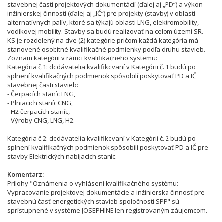
stavebnej časti projektových dokumentácií (ďalej aj „PD“) a výkon
inžinierskej činnosti (ďalej aj „IČ“) pre projekty (stavby) v oblasti
alternatívnych palív, ktoré sa týkajú oblasti LNG, elektromobility,
vodíkovej mobility. Stavby sa budú realizovať na celom území SR.
KS je rozdelený na dve (2) kategórie pričom každá kategória má
stanovené osobitné kvalifikačné podmienky podľa druhu stavieb.
Zoznam kategórií v rámci kvalifikačného systému:
Kategória č.1: dodávatelia kvalifikovaní v Kategórii č. 1 budú po
splnení kvalifikačných podmienok spôsobilí poskytovať PD a IČ
stavebnej časti stavieb:
- Čerpacích staníc LNG,
- Plniacich staníc CNG,
- H2 čerpacích staníc,
- Výroby CNG, LNG, H2.
Kategória č.2: dodávatelia kvalifikovaní v Kategórii č. 2 budú po
splnení kvalifikačných podmienok spôsobilí poskytovať PD a IČ pre
stavby Elektrických nabíjacích staníc.
Komentarz
Prílohy "Oznámenia o vyhlásení kvalifikačného systému:
Vypracovanie projektovej dokumentácie a inžinierska činnosť pre
stavebnú časť energetických stavieb spoločnosti SPP" sú
sprístupnené v systéme JOSEPHINE len registrovaným záujemcom.