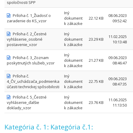
spoločnosti SPP
Iný
Príloha č. 1_Žiadosť o
08.06.2023
dokument
22.12 KB
zaradenie do KS_vzor
09:52:42
k zákazke
Príloha č. 2_Čestné
Iný
11.02.2025
vyhlásenie_osobné
dokument
23.29 KB
10:13:48
postavenie_vzor
k zákazke
Iný
Príloha č. 3_Zoznam
09.06.2023
dokument
21.27 KB
poskytnutých služieb_vzor
08:46:47
k zákazke
Príloha č.
Iný
09.06.2023
4_ČV_uchádzača_podmienka
dokument
22.75 KB
08:47:35
účasti technickej spôsobilosti
k zákazke
Príloha č. 5_Čestné
Iný
11.06.2025
vyhlásenie_ďalšie
dokument
23.76 KB
11:13:50
doklady_vzor
k zákazke
Kategória č. 1: Kategória č.1: