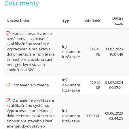
Dokumenty
Data i
Nazwa linku
Typ
Wielkość
czas
Konsolidované znenie
oznámenia o vyhlásení
kvalifikačného systému:
Iný
Vypracovanie projektovej
342.45
11.02.2025
dokument
dokumentácie a inžinierska
KB
10:07:48
k zákazke
činnosť pre stavebnú časť
energetických stavieb
spoločnosti SPP
Iný
150.65
31.07.2024
Oznámenie o zmene
dokument
KB
09:37:21
k zákazke
Oznámenie o vyhlásení
kvalifikačného systému:
Vypracovanie projektovej
Iný
09.06.2023
dokumentácie a inžinierska
dokument
332.7 KB
08:44:25
činnosť pre stavebnú časť
k zákazke
energetických stavieb