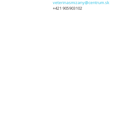
veterinasmizany@centrum.sk
+421 905903102