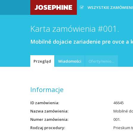
JOSEPHINE
WSZYSTKIE ZAMÓWIEN
Karta zamówienia #001.
Mobilné dojacie zariadenie pre ovce a 
Przegląd
Wiadomości
Oferty/wnioski
Informacje
ID zamówienia
46645
Nazwa zamówienia
Mobilné do
Numer zamówienia
001.
Rodzaj procedury
Prieskum t