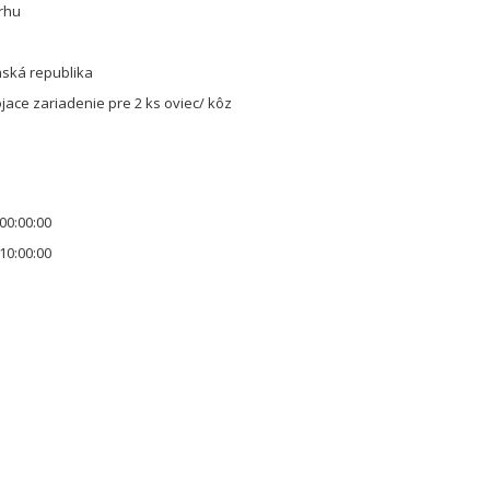
rhu
nská republika
jace zariadenie pre 2 ks oviec/ kôz
00:00:00
10:00:00