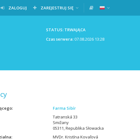
ZALOGUJ
ZAREJESTRUJ SIĘ
STATUS: TRWAJĄCA
Czas serwera:
07.08.2026 13:28
cy
ącego
Farma Sibír
Tatranská 33
Smižany
05311, Republika Słowacka
ialna
MVDr. Kristína Kovaľová