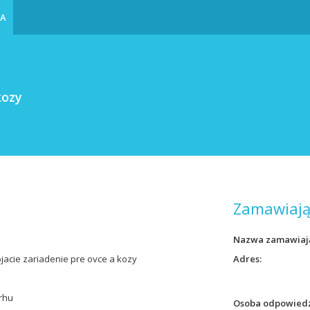
IA
kozy
Zamawiają
Nazwa zamawiaj
jacie zariadenie pre ovce a kozy
Adres
rhu
Osoba odpowiedz