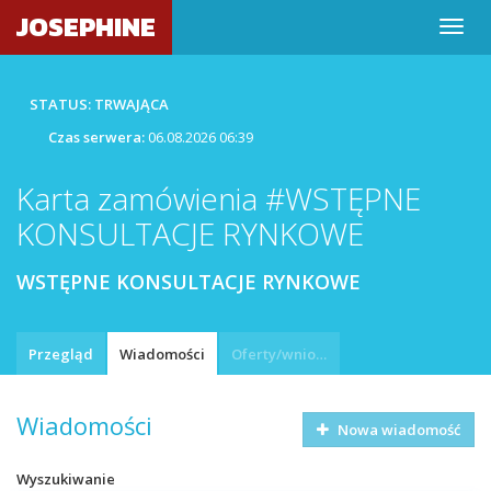
JOSEPHINE
STATUS: TRWAJĄCA
Czas serwera:
06.08.2026 06:39
Karta zamówienia #WSTĘPNE
KONSULTACJE RYNKOWE
WSTĘPNE KONSULTACJE RYNKOWE
Przegląd
Wiadomości
Oferty/wnioski
Wiadomości
Nowa wiadomość
Wyszukiwanie