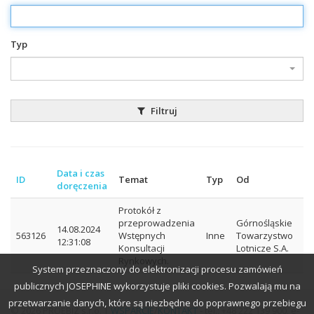
Typ
Filtruj
Data i czas
ID
Temat
Typ
Od
K
doręczenia
Protokół z
przeprowadzenia
Górnośląskie
14.08.2024
563126
Wstępnych
Inne
Towarzystwo
W
12:31:08
Konsultacji
Lotnicze S.A.
Rynkowych.
System przeznaczony do elektronizacji procesu zamówień
publicznych JOSEPHINE wykorzystuje pliki cookies. Pozwalają mu na
przetwarzanie danych, które są niezbędne do poprawnego przebiegu
© 2026 PROEBIZ s.r.o. |
WSPARCIE
/
KONTAKT
- tel.: +48 222 139 900, e-