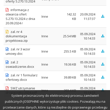
oferty S.270.13.2024
informacja z
otwarcia ofert
142.32
20.09.2024
Inne
S.270.13.2024 z dnia
KB
11:37:37
20.09.2024 r
zal. nr 4
05.09.2024
dokumentacja
Inne
25.54 MB
10:14:33
projektowa.zip
zal. nr 3 wzor
05.09.2024
Inne
255.5 KB
umowy.doc
10:14:33
zal. 2
05.09.2024
Inne
19.36 KB
oswiadczenie.docx
10:14:33
zal. nr 1 formularz
05.09.2024
Inne
39.89 KB
ofertowy.docx
10:14:33
SWZ utrzymanie
05.09.2024
Inne
393.4 KB
drog w roku 2024.pdf
10:14:33
System przeznaczony do elektronizacji procesu zamówień
publicznych JOSEPHINE wykorzystuje pliki cookies. Pozwalają mu na
przetwarzanie danych, które są niezbędne do poprawnego przebiegu