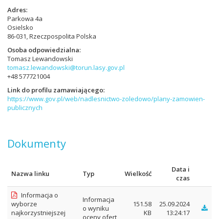
Adres
Parkowa 4a
Osielsko
86-031, Rzeczpospolita Polska
Osoba odpowiedzialna
Tomasz Lewandowski
tomasz.lewandowski@torun.lasy.gov.pl
+48 577721004
Link do profilu zamawiającego
https://www.gov.pl/web/nadlesnictwo-zoledowo/plany-zamowien-
publicznych
Dokumenty
Data i
Nazwa linku
Typ
Wielkość
czas
Informacja o
Informacja
wyborze
151.58
25.09.2024
o wyniku
najkorzystniejszej
KB
13:24:17
oceny ofert