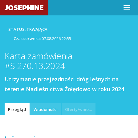
JOSEPHINE
STATUS: TRWAJĄCA
Czas serwera:
07.08.2026 22:55
Karta zamówienia
#S.270.13.2024
Utrzymanie przejezdności dróg leśnych na
terenie Nadleśnictwa Żołędowo w roku 2024
Przegląd
Wiadomości
Oferty/wnioski