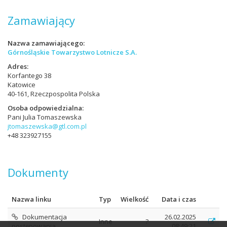
Zamawiający
Nazwa zamawiającego
Górnośląskie Towarzystwo Lotnicze S.A.
Adres
Korfantego 38
Katowice
40-161, Rzeczpospolita Polska
Osoba odpowiedzialna
Pani Julia Tomaszewska
jtomaszewska@gtl.com.pl
+48 323927155
Dokumenty
Nazwa linku
Typ
Wielkość
Data i czas
Dokumentacja
26.02.2025
Inne
?
postępowania
08:49:21