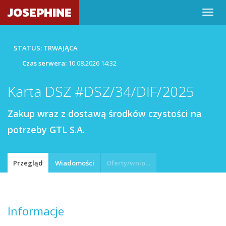
JOSEPHINE
STATUS: TRWAJĄCA
Czas serwera:
10.08.2026 14:32
Karta DSZ #DSZ/34/DIF/2025
Zakup wraz z dostawą środków czystości na
potrzeby GTL S.A.
Przegląd
Wiadomości
Oferty/wnioski
Informacje