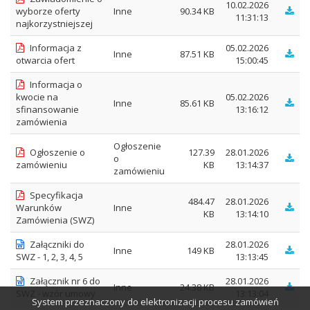
10.02.2026
wyborze oferty
Inne
90.34 KB
11:31:13
najkorzystniejszej
Informacja z
05.02.2026
Inne
87.51 KB
otwarcia ofert
15:00:45
Informacja o
kwocie na
05.02.2026
Inne
85.61 KB
sfinansowanie
13:16:12
zamówienia
Ogłoszenie
Ogłoszenie o
127.39
28.01.2026
o
zamówieniu
KB
13:14:37
zamówieniu
Specyfikacja
484.47
28.01.2026
Warunków
Inne
KB
13:14:10
Zamówienia (SWZ)
Załączniki do
28.01.2026
Inne
149 KB
SWZ - 1, 2, 3, 4, 5
13:13:45
Załącznik nr 6 do
28.01.2026
Inne
24.38 KB
SWZ - wzór umowy
13:13:04
System przeznaczony do elektronizacji procesu zamówień