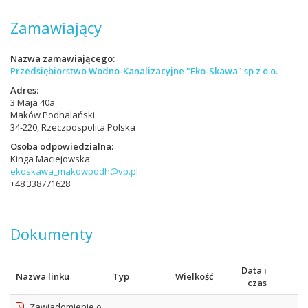
Zamawiający
Nazwa zamawiającego
Przedsiębiorstwo Wodno-Kanalizacyjne "Eko-Skawa" sp z o.o.
Adres
3 Maja 40a
Maków Podhalański
34-220, Rzeczpospolita Polska
Osoba odpowiedzialna
Kinga Maciejowska
ekoskawa_makowpodh@vp.pl
+48 338771628
Dokumenty
Data i
Nazwa linku
Typ
Wielkość
czas
Zawiadomienie o