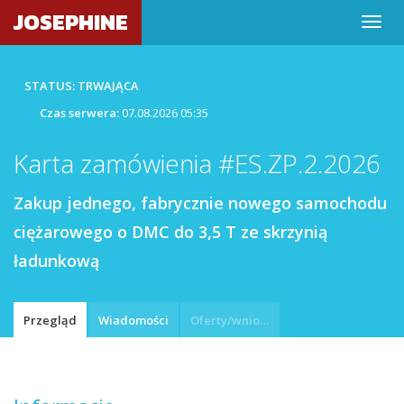
JOSEPHINE
STATUS: TRWAJĄCA
Czas serwera:
07.08.2026 05:35
Karta zamówienia #ES.ZP.2.2026
Zakup jednego, fabrycznie nowego samochodu
ciężarowego o DMC do 3,5 T ze skrzynią
ładunkową
Przegląd
Wiadomości
Oferty/wnioski