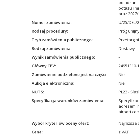
odladzania
potasu i 
oraz 2027/
Numer zamówienia
U/25/DEL/
Rodzaj procedury
Próg unij
Tryb zamówienia publicznego
Przetarg n
Rodzaj zamówienia
Dostawy
Wynik zamówienia publicznego
-
Główny CPV
24951310-1
Zamówienie podzielone jest na części
Nie
Aukcja elektroniczna
Nie
NUTS
PL22 - Slas
Specyfikacja warunków zamówienia
Specyfika
adresem: h
airport.co
Wybór kryteriów oceny ofert
Najniższa 
Cena
z VAT