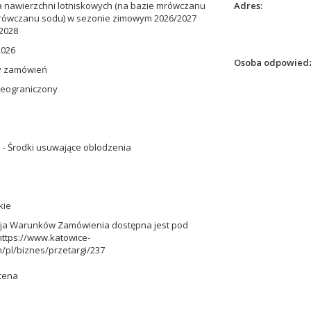
 nawierzchni lotniskowych (na bazie mrówczanu
Adres
mrówczanu sodu) w sezonie zimowym 2026/2027
2028
2026
Osoba odpowiedz
ny zamówień
ieograniczony
 - Środki usuwające oblodzenia
kie
cja Warunków Zamówienia dostępna jest pod
ttps://www.katowice-
m/pl/biznes/przetargi/237
cena